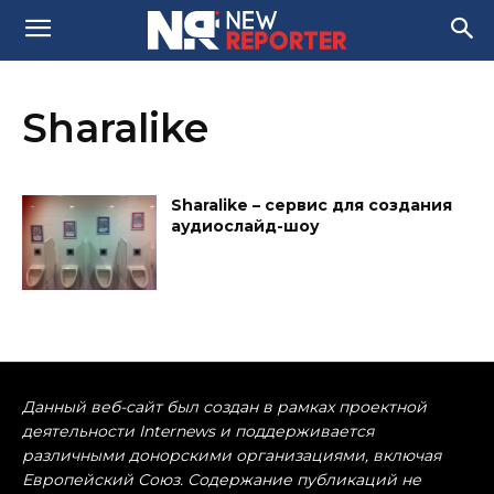
Sharalike
Sharalike – сервис для создания
аудиослайд-шоу
Данный веб-сайт был создан в рамках проектной
деятельности Internews и поддерживается
различными донорскими организациями, включая
Европейский Союз. Содержание публикаций не