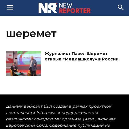
шеремет
Журналист Павел Шеремет
открыл «Медиашколу» в России
Данный веб-сайт был создан в рамках проектной
деятельности Internews и поддерживается
различными донорскими организациями, включая
Европейский Союз. Содержание публикаций не