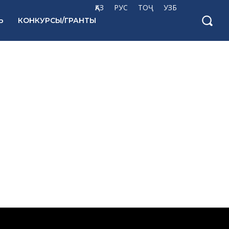
ҚАЗ
РУС
ТОҶ
УЗБ
Ь
КОНКУРСЫ/ГРАНТЫ