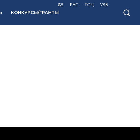
ҚАЗ
РУС
ТОҶ
УЗБ
Ь
КОНКУРСЫ/ГРАНТЫ