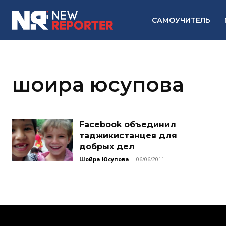
САМОУЧИТЕЛЬ
шоира юсупова
Facebook объединил
таджикистанцев для
добрых дел
Шойра Юсупова
-
06/06/2011