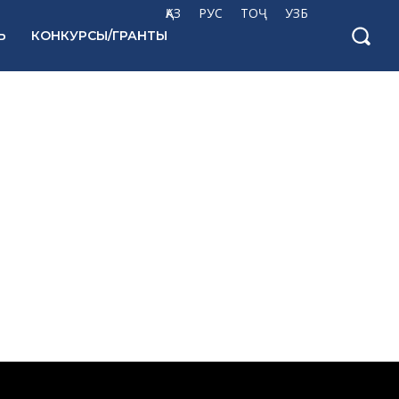
ҚАЗ
РУС
ТОҶ
УЗБ
Ь
КОНКУРСЫ/ГРАНТЫ