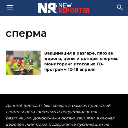
сперма
Вакцинация в разгаре, плохие
дороги, цены и доноры спермы.
Мониторинг итоговых ТВ-
программ 12-18 апреля
Данный веб-сайт был создан в рамках проектной
деятельности Internews и поддерживается
различными донорскими организациями, включая
Европейский Союз. Содержание публикаций не