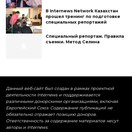
В Internews Network Казахстан
прошел тренинг по подготовке
специальных репортажей
Специальный репортаж. Правила
съемки. Метод Селина
Данный веб-сайт был создан в рамках проектной
деятельности Internews и поддерживается
различными донорскими организациями, включая
Европейский Союз. Содержание публикаций не
обязательно отражает позицию доноров.
Ответственность за содержание материалов несут
авторы и Internews.