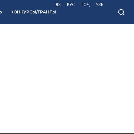
ҚАЗ
РУС
ТОҶ
УЗБ
Ь
КОНКУРСЫ/ГРАНТЫ