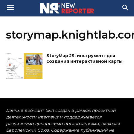
storymap.knightlab.c
StoryMap JS: инструмент для
создания интерактивной карты
Данный веб-сайт был создан в рамках проектной
деятельности Internews и поддерживается
различными донорскими организациями, включая
Европейский Союз. Содержание публикаций не