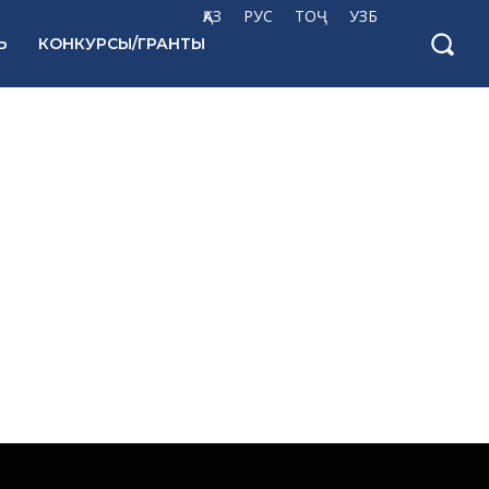
ҚАЗ
РУС
ТОҶ
УЗБ
Ь
КОНКУРСЫ/ГРАНТЫ