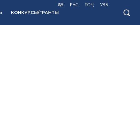
ҚАЗ
РУС
ТОҶ
УЗБ
Ь
КОНКУРСЫ/ГРАНТЫ