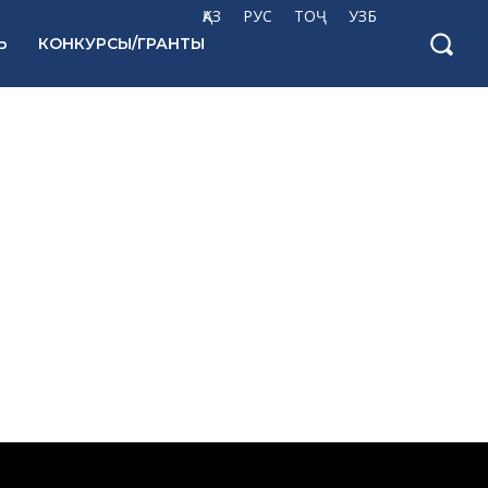
ҚАЗ
РУС
ТОҶ
УЗБ
Ь
КОНКУРСЫ/ГРАНТЫ