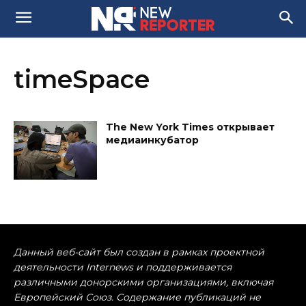
timeSpace
The New York Times открывает
медиаинкубатор
Данный веб-сайт был создан в рамках проектной
деятельности Internews и поддерживается
различными донорскими организациями, включая
Европейский Союз. Содержание публикаций не