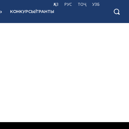
ҚАЗ
РУС
ТОҶ
УЗБ
Ь
КОНКУРСЫ/ГРАНТЫ