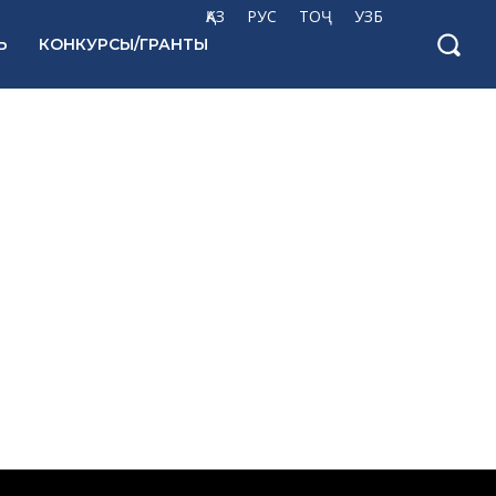
ҚАЗ
РУС
ТОҶ
УЗБ
Ь
КОНКУРСЫ/ГРАНТЫ