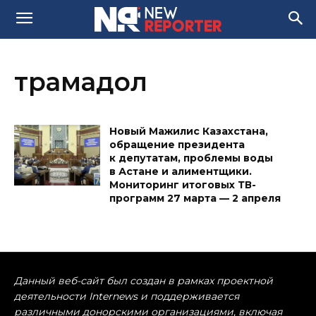
трамадол
Новый Мажилис Казахстана,
обращение президента
к депутатам, проблемы воды
в Астане и алиментщики.
Мониторинг итоговых ТВ-
программ 27 марта — 2 апреля
Данный веб-сайт был создан в рамках проектной
деятельности Internews и поддерживается
различными донорскими организациями, включая