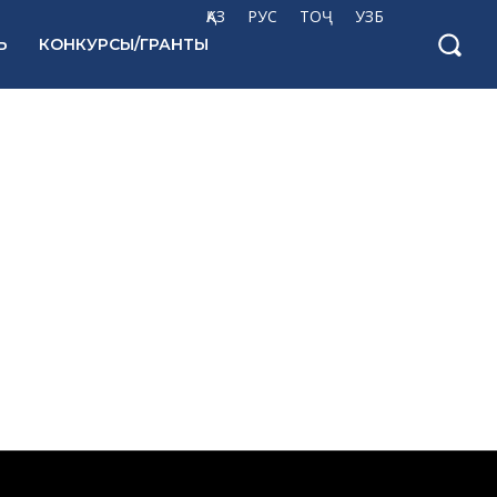
ҚАЗ
РУС
ТОҶ
УЗБ
Ь
КОНКУРСЫ/ГРАНТЫ