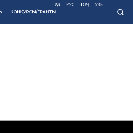
ҚАЗ
РУС
ТОҶ
УЗБ
Ь
КОНКУРСЫ/ГРАНТЫ