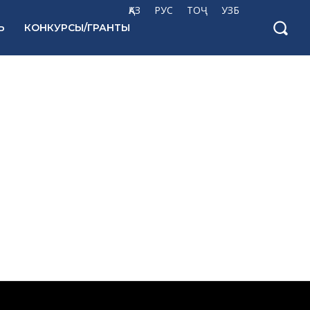
ҚАЗ
РУС
ТОҶ
УЗБ
Ь
КОНКУРСЫ/ГРАНТЫ