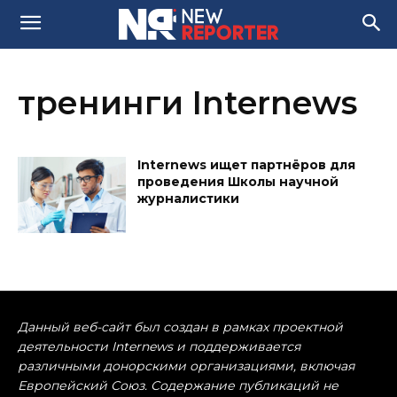
тренинги Internews
Internews ищет партнёров для
проведения Школы научной
журналистики
Данный веб-сайт был создан в рамках проектной
деятельности Internews и поддерживается
различными донорскими организациями, включая
Европейский Союз. Содержание публикаций не