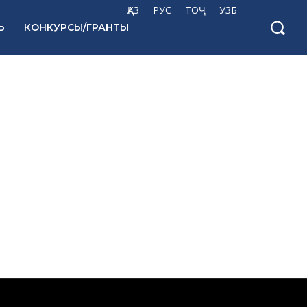
ҚАЗ
РУС
ТОҶ
УЗБ
Ь
КОНКУРСЫ/ГРАНТЫ