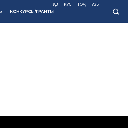
ҚАЗ
РУС
ТОҶ
УЗБ
Ь
КОНКУРСЫ/ГРАНТЫ