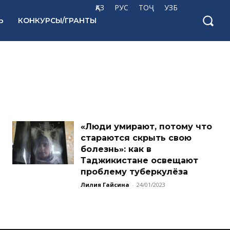
ҚАЗ
РУС
ТОҶ
УЗБ
Ь
КОНКУРСЫ/ГРАНТЫ
«Люди умирают, потому что
стараются скрыть свою
болезнь»: как в
Таджикистане освещают
проблему туберкулёза
Лилия Гайсина
-
24/01/2023