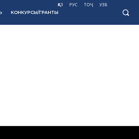
ҚАЗ
РУС
ТОҶ
УЗБ
Ь
КОНКУРСЫ/ГРАНТЫ