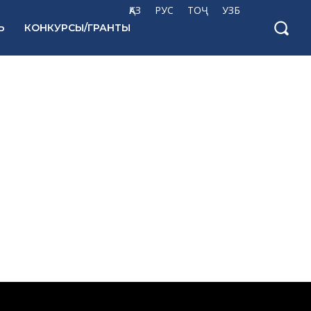
ҚАЗ
РУС
ТОҶ
УЗБ
Ь
КОНКУРСЫ/ГРАНТЫ