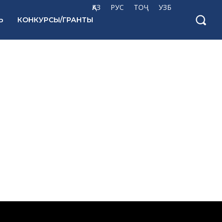
ҚАЗ
РУС
ТОҶ
УЗБ
Ь
КОНКУРСЫ/ГРАНТЫ