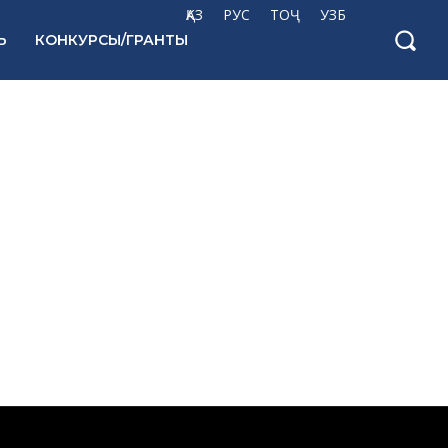
ҚАЗ
РУС
ТОҶ
УЗБ
Ь
КОНКУРСЫ/ГРАНТЫ