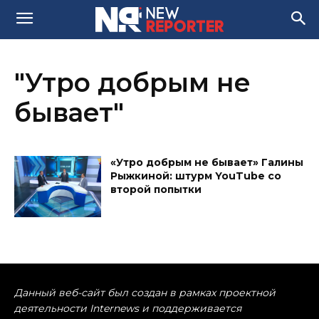
"Утро добрым не
бывает"
«Утро добрым не бывает» Галины
Рыжкиной: штурм YouTube со
второй попытки
Данный веб-сайт был создан в рамках проектной
деятельности Internews и поддерживается