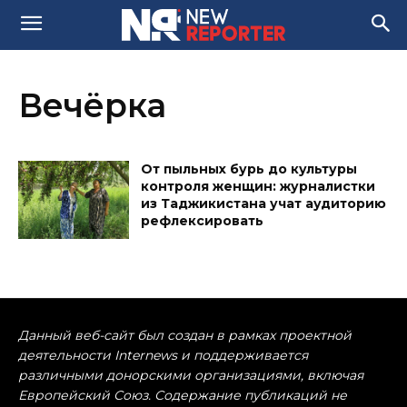
Вечёрка
От пыльных бурь до культуры
контроля женщин: журналистки
из Таджикистана учат аудиторию
рефлексировать
Данный веб-сайт был создан в рамках проектной
деятельности Internews и поддерживается
различными донорскими организациями, включая
Европейский Союз. Содержание публикаций не