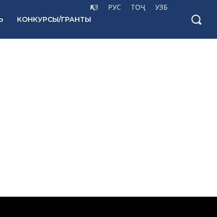
ҚАЗ
РУС
ТОҶ
УЗБ
Ь
КОНКУРСЫ/ГРАНТЫ