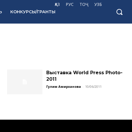
ҚАЗ
РУС
ТОҶ
УЗБ
Ь
КОНКУРСЫ/ГРАНТЫ
Выставка World Press Photo-
2011
Гулим Амирханова
-
10/06/2011