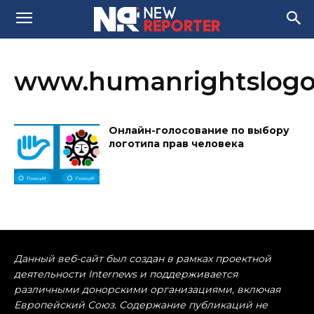
www.humanrightslogo
Онлайн-гол​осование по выбору
логотипа прав человека
Данный веб-сайт был создан в рамках проектной
деятельности Internews и поддерживается
различными донорскими организациями, включая
Европейский Союз. Содержание публикаций не