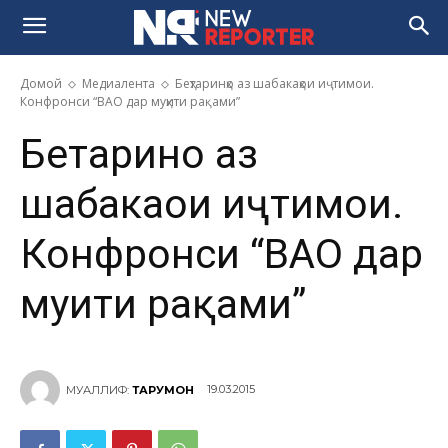
Домой
Медиалента
Беҳтаринҳо аз шабакаҳои иҷтимои.
Конфронси “ВАО дар муҳити рақами”
Беҳтаринҳо аз
шабакаҳои иҷтимои.
Конфронси “ВАО дар
муҳити рақами”
19.03.2015
МУАЛЛИФ:
ТАРҶУМОН