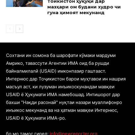
Тоҷикистон ҳуқуқи дар
мазҳари ом будани худро чи
гуна ҳимоят мекунанд
Cохтани ин сомона ба шарофати кӯмаки мардуми
Амрико, тавассути Агентии ИМА оид ба рушди
байналмилалӣ (USAID) имконпазир гаштааст.
Интернюс дар Тоҷикистон барои муҳтавои ин нашрия
масъул аст, ки лузуман инъикоскунандаи мавқеи
USAID ё Ҳукумати ИМА намебошад. Интишорот дар
бахши "Нақди расонаӣ" нуқтаи назари муаллифонро
инъикос мекунанд ва на ҳатман мавқеи Интернюс,
USAID ё Ҳукумати ИМА-ро.
бо мо тамос гиред:
info@newreporter.org