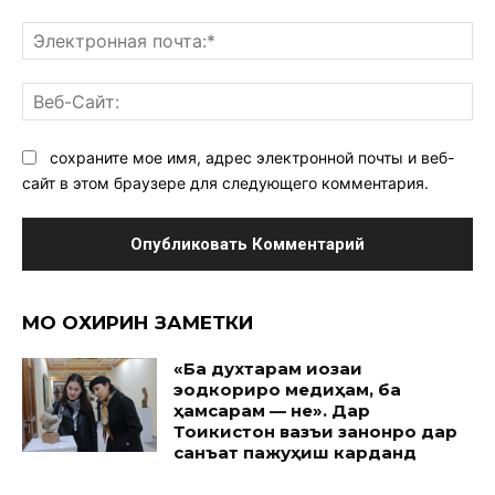
Эл
поч
Ве
Са
сохраните мое имя, адрес электронной почты и веб-
сайт в этом браузере для следующего комментария.
МО ОХИРИН ЗАМЕТКИ
«Ба духтарам иҷозаи
эҷодкориро медиҳам, ба
ҳамсарам — не». Дар
Тоҷикистон вазъи занонро дар
санъат пажуҳиш карданд