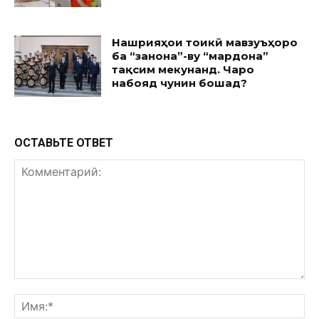
Нашрияҳои тоҷикӣ мавзуъҳоро
ба “занона”-ву “мардона”
тақсим мекунанд. Чаро
набояд чунин бошад?
ОСТАВЬТЕ ОТВЕТ
Комментарий:
Им