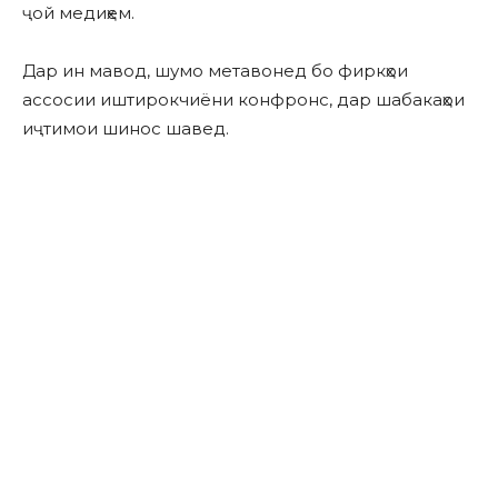
ҷой медиҳем.
Дар ин мавод, шумо метавонед бо фиркҳои
ассосии иштирокчиёни конфронс, дар шабакаҳои
иҷтимои шинос шавед.