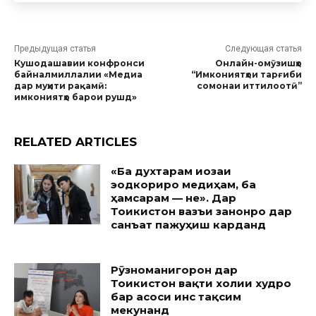
Предыдущая статья
Следующая статья
Кушодашавии конфронси
Онлайн-омӯзишҳо
байналмиллалии «Медиа
“Имкониятҳои тарғиби
дар муҳити рақамӣ:
сомонаи иттилоотӣ”
имкониятҳо барои рушд»
RELATED ARTICLES
«Ба духтарам иҷозаи
эҷодкориро медиҳам, ба
ҳамсарам — не». Дар
Тоҷикистон вазъи занонро дар
санъат пажуҳиш карданд
Рӯзноманигорон дар
Тоҷикистон вақти холии худро
бар асоси ҷинс тақсим
мекунанд