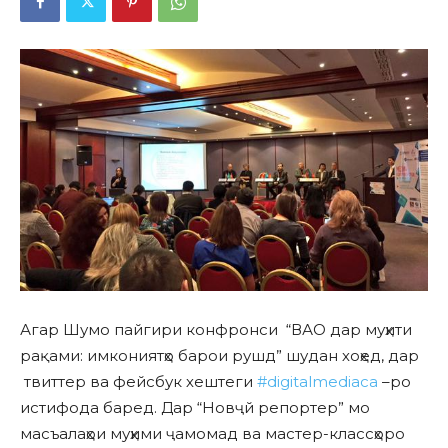
Агар Шумо пайгири конфронси “ВАО дар муҳити
рақами: имкониятҳо барои рушд” шудан хоҳед, дар
твиттер ва фейсбук хештеги
#digitalmediaca
–ро
истифода баред. Дар “Новҷй репортер” мо
масъалаҳои муҳими ҷамомад ва мастер-классҳоро