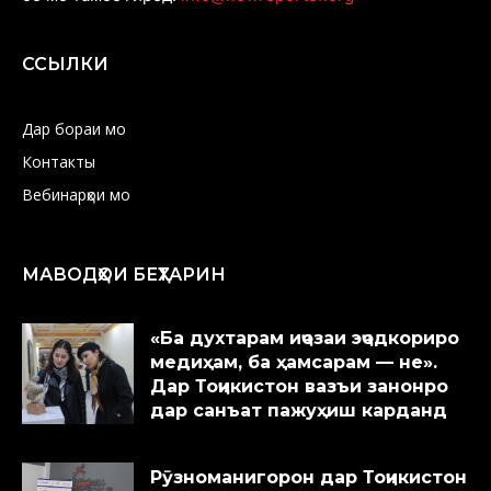
ССЫЛКИ
Дар бораи мо
Контакты
Вебинарҳои мо
МАВОДҲОИ БЕҲТАРИН
«Ба духтарам иҷозаи эҷодкориро
медиҳам, ба ҳамсарам — не».
Дар Тоҷикистон вазъи занонро
дар санъат пажуҳиш карданд
Рӯзноманигорон дар Тоҷикистон