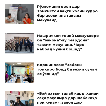
Рӯзноманигорон дар
Тоҷикистон вақти холии худро
бар асоси ҷинс тақсим
мекунанд
Нашрияҳои тоҷикӣ мавзуъҳоро
ба “занона”-ву “мардона”
тақсим мекунанд. Чаро
набояд чунин бошад?
Коршиносон: “Забони
тоҷикиро бояд ба зеҳни сунъӣ
омӯзонид”
«Вай аз ман талаб кард, ҳамаи
саҳифаҳоямро дар шабакаҳо
пок кунам»: занон дар