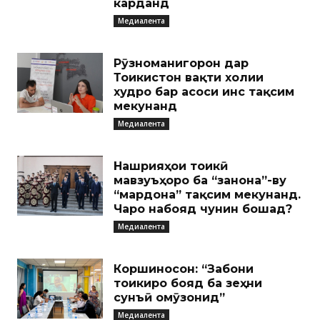
карданд
Медиалента
Рӯзноманигорон дар
Тоҷикистон вақти холии
худро бар асоси ҷинс тақсим
мекунанд
Медиалента
Нашрияҳои тоҷикӣ
мавзуъҳоро ба “занона”-ву
“мардона” тақсим мекунанд.
Чаро набояд чунин бошад?
Медиалента
Коршиносон: “Забони
тоҷикиро бояд ба зеҳни
сунъӣ омӯзонид”
Медиалента