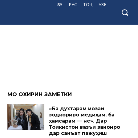
ҚАЗ
РУС
ТОҶ
УЗБ
МО ОХИРИН ЗАМЕТКИ
«Ба духтарам иҷозаи
эҷодкориро медиҳам, ба
ҳамсарам — не». Дар
Тоҷикистон вазъи занонро
дар санъат пажуҳиш