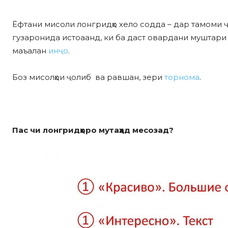
Ёфтани мисоли лонгридҳо хело содда – дар тамоми ҷ
гузаронида истоаанд, ки ба даст овардани муштари 
маъалан
инҷо
.
Боз мисолҳои ҷолиб ва равшан, зери
торнома
.
Пас чи лонгридҳоро мутаҳҳад месозад
?