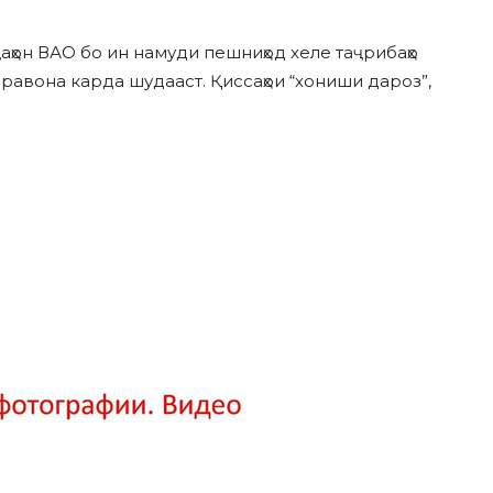
аҳон ВАО бо ин намуди пешниҳод хеле таҷрибаҳо
равона карда шудааст. Қиссаҳои “хониши дароз”,