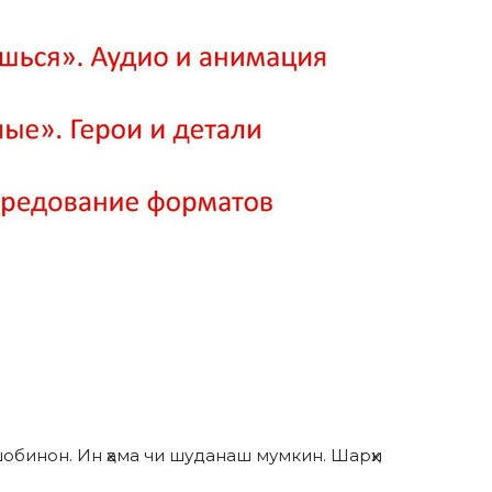
обинон. Ин ҳама чи шуданаш мумкин. Шарҳи