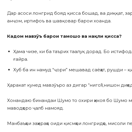
Дар асоси лонгрид бояд қисса бошад, ва диққат, за
анҷом, иртифоъ ва шавқовар барои хоанда.
Кадом мавзӯъ барои тамошо ва нақли қисса?
Ҳама чизе, ки ба таърих таалуқ дорад. Бо истифодаи
ғайра.
Хуб ба ин намуд “ҷори” мешавад саёҳат, рушди – қи
Ҳаракат кунед мавзӯъро аз дигар “нигоҳ” нишон диҳед
Хонандаю бинандаи Шумо то охири ҳикоя бо Шумо м
маводҳоро ҷалб намояд.
Манбаъҳои заҳираҳо оиди қисмҳои лонгридҳо, мисоли 