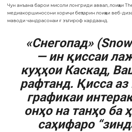
Чун анъана барои мисоли лонгриди аввал, лоиҳаи Th
медиакоршиносони хориҷи беҳтарин лоиҳаи веб-дизай
маводи чандрасонаи ғ эътироф кардаанд.
«Снегопад» (Snowf
— ин қиссаи лаж
куҳҳои Каскад, Ва
рафтанд. Қисса аз 
графикаи интерак
онҳо на танҳо ба 
саҳифаро “зинд