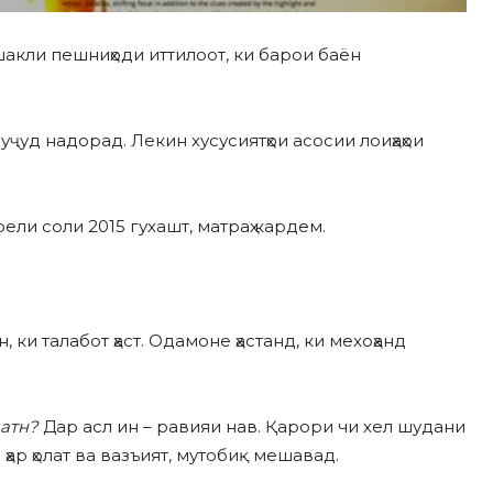
акли пешниҳоди иттилоот, ки барои баён
уҷуд надорад. Лекин хусусиятҳои асосии лоиҳаҳои
ли соли 2015 гухашт, матраҳ кардем.
, ки талабот ҳаст. Одамоне ҳастанд, ки мехоҳанд
матн
?
Дар асл ин – равияи нав. Қарори чи хел шудани
ҳар ҳолат ва вазъият, мутобиқ мешавад.