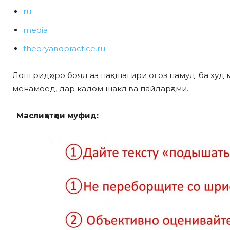
ru
media
theoryandpractice.ru
Лонгридҳоро бояд аз нақшагири оғоз намуд. ба худ 
менамоед, дар кадом шакл ва пайдарҳами.
Маслиҳатҳои муфид
: