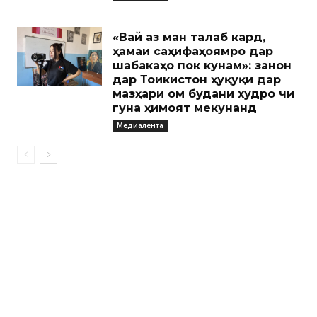
«Вай аз ман талаб кард,
ҳамаи саҳифаҳоямро дар
шабакаҳо пок кунам»: занон
дар Тоҷикистон ҳуқуқи дар
мазҳари ом будани худро чи
гуна ҳимоят мекунанд
Медиалента