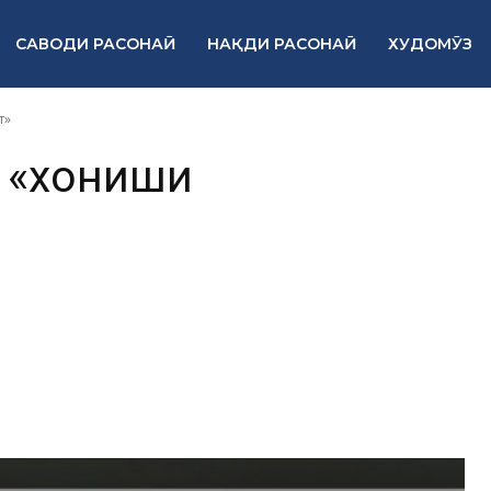
САВОДИ РАСОНАӢ
НАҚДИ РАСОНАӢ
ХУДОМӮЗ
т»
и «хониши