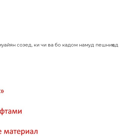
муайян созед, ки чи ва бо кадом намуд пешниҳод