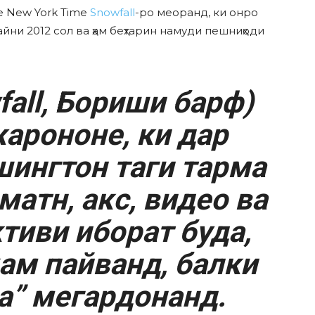
e New York Time
Snowfall
-ро меоранд, ки онро
ни 2012 сол ва ҳам беҳтарин намуди пешниҳоди
all, Бориши барф)
арононе, ки дар
шингтон таги тарма
матн, акс, видео ва
тиви иборат буда,
ҳам пайванд, балки
а” мегардонанд.