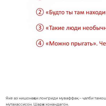
Яке аз нишонаҳои лонгриди муваффақ – ҷалби тамош
мутахассисон. Шарҳи хонандагон.