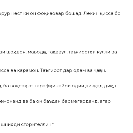
ррур нест ки он фоқиаовар бошад. Лекин қисса бо
 шоҳидон, маводҳо, таҳаввул, таъғиротҳои кулли ва
сса ва қаҳрамон. Таъғирот дар одам ва ҷаҳон.
, ба воқеаҳо аз тарафҳои ғайри одии диққад диҳед.
емонанд ва ба он баъдан бармегарданд, агар
пешниҳоди сторителлинг: