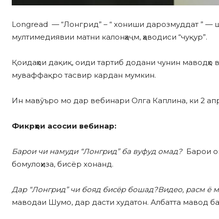
Longread — “Лонгрид” – “ хониши дарозмуддат ” — ш
мултимедиявии матни калонҳаҷм, ҳаводиси “чуқур”.
Қоидаҳои дақиқ, оиди тартиб додани чунин маводҳо в
муваффақро тасвир кардан мумкин.
Ин мавӯъро мо дар вебинари Олга Каплина, ки 2 апре
Фикрҳои асосии вебинар
:
Барои чи намуди “Лонгрид” ба вуфуд омад?
Барои он
бомулоҳиза, бисёр хонанд.
Дар “Лонгрид” чи бояд бисёр бошад?
Видео,
расм ё 
маводаи Шумо, дар дасти худатон. Албатта мавод ба 