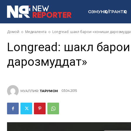
ОЗМУНҲО/ГРАНТҲО
Домой
Медиалента
Longread: шакл барои «хониши дарозмудда
Longread: шакл баро
дарозмуддат»
03.04.2015
МУАЛЛИФ:
ТАРҶУМОН