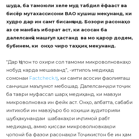
шуда
,
ба тамоюл
и
хеле м
у
д табдил ёфааст ва
бисёр мутахассисони ВАО кушиш мекунанд
, ки
худро дар ин самт
би
санҷанд. Бозори расонаҳо
аз се манбаъ
иборат аст
, ки асосан ба
далелсанҷӣ маш
ғ
ул ҳ
астанд
ва мо қарор додем,
бубинем, ки онҳо чиро таҳқиқ мекунанд.
“Дар Ҷопон то охири сол тамоми микроволновкаҳо
нобуд карда мешаванд”, -иттилоъ медиҳад
сомонаи
Factcheck.tj
, ки самти асосии фаолияташ
санҷиши маълумот мебошад. Далелсанҷҳои тоҷик
ба таври муфассал шарҳ медиҳанд, ки мавзуи
микроволновка ин фейк аст. Онҳо, албатта, сабаби
интихоби ин мавзӯъро бо хоҳиши аудиторияи
шубҳакунандаи шабакаҳои иҷтимоӣ рабт
медиҳанд, аммо қиссаи микроволновкаҳои
ҷопонӣ ба фазои расонаҳои Тоҷикистон бе ин ҳам