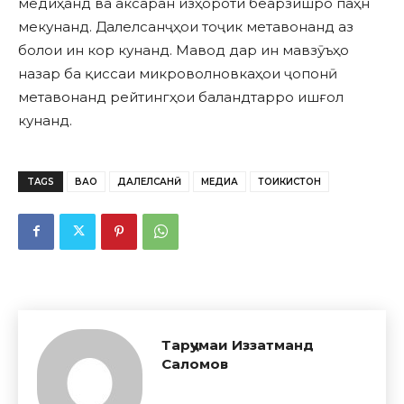
медиҳанд ва аксаран изҳороти беарзишро паҳн
мекунанд. Далелсанҷҳои тоҷик метавонанд аз
болои ин кор кунанд. Мавод дар ин мавзӯъҳо
назар ба қиссаи микроволновкаҳои ҷопонӣ
метавонанд рейтингҳои баландтарро ишғол
кунанд.
TAGS
ВАО
ДАЛЕЛСАНҶӢ
МЕДИА
ТОҶИКИСТОН
Тарҷумаи Иззатманд
Саломов