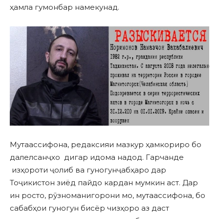
ҳамла гумонбар намекунад.
Мутаассифона, редаксияи мазкур ҳамкориро бо
далелсанҷхо дигар идома надод. Гарчанде
изҳороти ҷолиб ва гуногунҷабҳаро дар
Тоҷикистон зиёд пайдо кардан мумкин аст. Дар
ин росто, рӯзноманигорони мо, мутаассифона, бо
сабабҳои гуногун бисёр чизҳоро аз даст