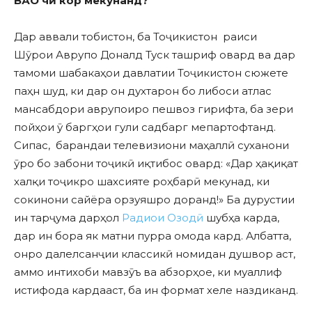
ВАО чӣ кор мекуна
н
д?
Дар аввали тобистон, ба Тоҷикистон раиси
Шӯрои Аврупо Доналд Туск ташриф овард ва дар
тамоми шабакаҳои давлатии Тоҷикистон сюжете
паҳн шуд, ки дар он духтарон бо либоси атлас
мансабдори аврупоиро пешвоз гирифта, ба зери
пойҳои ӯ баргҳои гули садбарг мепартофтанд.
Сипас, барандаи телевизиони маҳаллӣ суханони
ӯро бо забони тоҷикӣ иқтибос овард: «Дар ҳақиқат
халқи тоҷикро шахсияте роҳбарӣ мекунад, ки
сокинони сайёра орзуяшро доранд!» Ба дурустии
ин тарҷума дарҳол
Радиои Озодӣ
шубҳа карда,
дар ин бора як матни пурра омода кард. Албатта,
онро далелсанҷии классикӣ номидан душвор аст,
аммо интихоби мавзӯъ ва абзорҳое, ки муаллиф
истифода кардааст, ба ин формат хеле наздиканд.