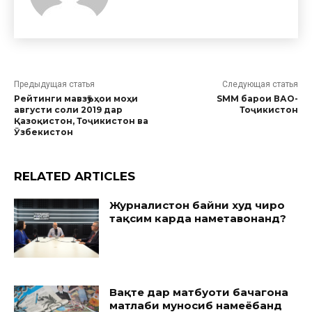
Предыдущая статья
Следующая статья
Рейтинги мавзӯъҳои моҳи
SMM барои ВАО-
августи соли 2019 дар
Тоҷикистон
Қазоқистон, Тоҷикистон ва
Ӯзбекистон
RELATED ARTICLES
Журналистон байни худ чиро
тақсим карда наметавонанд?
Вақте дар матбуоти бачагона
матлаби муносиб намеёбанд