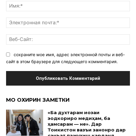
Им
Эл
поч
Ве
Са
сохраните мое имя, адрес электронной почты и веб-
сайт в этом браузере для следующего комментария.
МО ОХИРИН ЗАМЕТКИ
«Ба духтарам иҷозаи
эҷодкориро медиҳам, ба
ҳамсарам — не». Дар
Тоҷикистон вазъи занонро дар
санъат пажуҳиш карданд