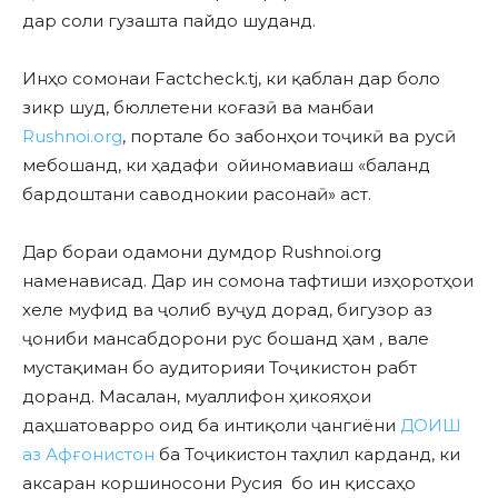
дар соли гузашта пайдо шуданд.
Инҳо сомонаи Factcheck.tj, ки қаблан дар боло
зикр шуд, бюллетени коғазӣ ва манбаи
Rushnoi.org
, портале бо забонҳои тоҷикӣ ва русӣ
мебошанд, ки ҳадафи ойиномавиаш «баланд
бардоштани саводнокии расонаӣ» аст.
Дар бораи одамони думдор Rushnoi.org
наменависад. Дар ин сомона тафтиши изҳоротҳои
хеле муфид ва ҷолиб вуҷуд дорад, бигузор аз
ҷониби мансабдорони рус бошанд ҳам , вале
мустақиман бо аудиторияи Тоҷикистон рабт
доранд. Масалан, муаллифон ҳикояҳои
даҳшатоварро оид ба интиқоли ҷангиёни
ДОИШ
аз Афғонистон
ба Тоҷикистон таҳлил карданд, ки
аксаран коршиносони Русия бо ин қиссаҳо