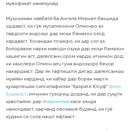
мувофиқат намекунад.
Муҳокимаи навбатӣ ба Ангела Меркел бахшида
шудааст, ки гӯё мусалмонони Олмонро аз
пардохти андозҳо дар моҳи Рамазон озод
кардааст. Хонандаи тоҷикро, ки ҳар сол аз
болоравии нархи маводи озуқа дар моҳи Рамазон
хашмгин аст, далелсанҷ ором карда, итминон дод,
ки канслери Олмон ҳеҷ гуна андозҳоро бекор
накардааст. Дар як тафтишоти дигар, далелсанҷҳо
муайян карданд, ки хабар дар бораи марги
ҳунарпешаи силсилафилми “Ҳазрати Юсуф”
фейк
будаааст
, инчунин гузориш доданд, ки дар суқути
ҳавопаймо дар
Индонезия
касе зинда
намондааст, ҳарчанд овозаҳое буданд, ки гӯё
кӯдаки се сола наҷот ёфтааст.