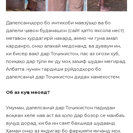
Далелсанҷҳоро бо интихоби мавзӯъҳо ва бо
далели ҷавон буданашон (сайт ҳатто яксола нест)
метавон хурдагирӣ накард, аммо чи гуна амал
карданро, онҳо алакай медонанд; ва дуввум ин,
ки бисёр вақт дар Тоҷикистон, пас аз оғози хуб,
лоиҳаҳо дар тӯли як-ду моҳ заъиф шудан мегирад.
Албатта ,чунин гардиши рӯйдодҳоро бо
далелсанҷӣ дар Тоҷикистон дидан намехостем.
Об аз куҷо меояд?
Умуман, далелсанҷӣ дар Тоҷикистон падидаи
воқеан хеле нав аст ва ҳоло дар бозор се манбаъ
вуҷуд дорад, ки ба ин самт бахшида шудаанд.
Ҳамаи онҳо аз якдигар бо фарқияти якчанд моҳ