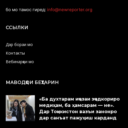
бо мо тамос гиред:
info@newreporter.org
ССЫЛКИ
Дар бораи мо
Контакты
Вебинарҳои мо
МАВОДҲОИ БЕҲТАРИН
«Ба духтарам иҷозаи эҷодкориро
медиҳам, ба ҳамсарам — не».
Дар Тоҷикистон вазъи занонро
дар санъат пажуҳиш карданд