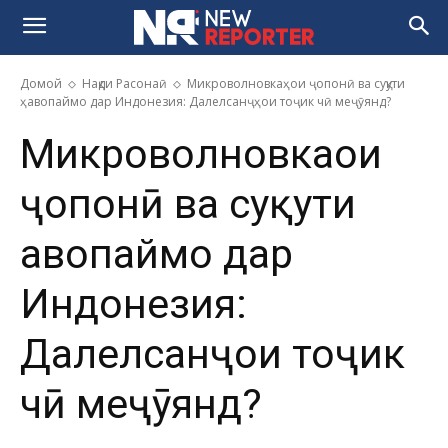
Домой
Нақди Расонаӣ
Микроволновкаҳои ҷопонӣ ва суқути
ҳавопаймо дар Индонезия: Далелсанҷҳои тоҷик чӣ меҷӯянд?
Микроволновкаҳои
ҷопонӣ ва суқути
ҳавопаймо дар
Индонезия:
Далелсанҷҳои тоҷик
чӣ меҷӯянд?