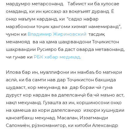
мардумро метарсонанд. Табиист ки ба хулосае
омаданд, ки ин қиссаҳо аз воқеъият дуранд. Ё
онҳо маълум карданд, ки “садҳо нафар
марзбонони тоҷик ҳангоми хизмат намемиранд”,
чунон ки
Владимир Жириновский
тасдиқ
менамояд ва на ҳама шаҳрвандони Тоҷикистон
шаҳрвандии Русияро ба даст оварда метавонанд,
чи гунае ки
РБК хабар медиҳад
.
Илова бар ин, муаллифони ин манбаъ бо матнҳои
аслӣ, ки ба самти нав дар Тоҷикистон бахшида
шудааст, кор мекунанд ва дар бораи чӣ гуна
дуруст кор кардан ва далелсанҷӣ ба чӣ маъно аст,
нақл мекунанд. Гузашта аз ин, коршиносони онҳо
на ҳамеша аз кори далелсанҷҳо изҳори хушнудии
қаноатбахш мекунад. Масалан, Иззатманди
Саломиён, рӯзноманигор, ки китоби Александр