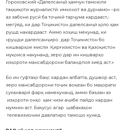
Гороховский «Далелсанҷӣ ҳамчун тамоюли
таҳқиқоти журналистӣ: имконот ва дурнамо» –ро
аз забони русӣ ба тоҷикӣ тарҷума кардааст,-
мегӯяд, ки дар Тоҷикистон далелсанҷӣ ҳоло ҳам
рушд накардааст. Аммо хоҳиш мекунад, ки
«рушди далелсанҷиро дар Тоҷикистон бо
кишварҳое мисли Қирғизистон ва Қазоқистон
муқоиса накунанд, зеро дар ин кишварҳо
изҳороти мансабдорони баландпоя зиёд аст.»
Бо ин гуфтаҳо баҳс кардан албатта, душвор аст,
зеро мансабдорони тоҷик воқеан бо маҳорати
суханварӣ фарқ намекунанд, аммо баъзан аз
изҳороти онҳо ҳам чизи аҷибе пайдо кардан
мумкин аст. Бахусус агар шабакаҳои
телевизионии давлатиро тамошо кунед.