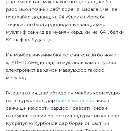
Дар омади гап, мақолаҳое низ ҳастанд, ки ба
расонаҳои тоҷикӣ рабт доранд: масалан, чанде
пеш хабар доданд, ки 64 кӯдак аз Ироқ ба
Тоҷикистон баргардонида шудаанд, аммо
муаллиф санҷид ва муайян кард, ки на 64 , балки
84 нафар будаанд.
Ин манбаъ инчунин бюллетени коғазӣ бо номи
«ДАЛЕЛСАНҶ» дорад, ки муҳтавои ҳамон нусхаи
электронист ва ҳамон мавзуъҳоро такрор
мекунад.
Гузашта аз ин, дар ибтидо ин манбаъ кори худро
нағз шуруъ кард дар
байни матолиби
аввал
санҷиши изҳороти сардори раёсати ҳифзи
иҷтимоии аҳолии Вазорати тандурустии кишвар
Қудратулло Қурбонов дар бораи он ҳаст, ки
мушкилии норасоии ҷои кор дар Тоҷикистон