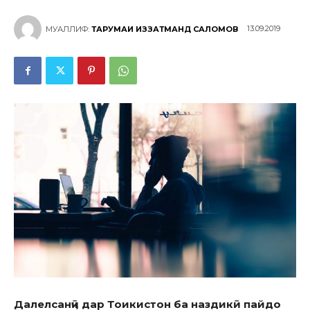
13.09.2019
МУАЛЛИФ:
ТАРҶУМАИ ИЗЗАТМАНД САЛОМОВ
Далелсанҷӣ
дар То
икистон ба наздик
ӣ
пайдо