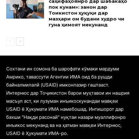
саҳифаҳоямро дар шабакаҳо
пок кунам»: занон дар
Тоҷикистон ҳуқуқи дар
мазҳари ом будани худро чи
гуна ҳимоят мекунанд
Cохтани ин сомона ба шарофати кӯмаки мардуми
Амрико, тавассути Агентии ИМА оид ба рушди
байналмилалӣ (USAID) имконпазир гаштааст.
Интернюс дар Тоҷикистон барои муҳтавои ин нашрия
масъул аст, ки лузуман инъикоскунандаи мавқеи
USAID ё Ҳукумати ИМА намебошад. Интишорот дар
бахши "Нақди расонаӣ" нуқтаи назари муаллифонро
инъикос мекунанд ва на ҳатман мавқеи Интернюс,
USAID ё Ҳукумати ИМА-ро.