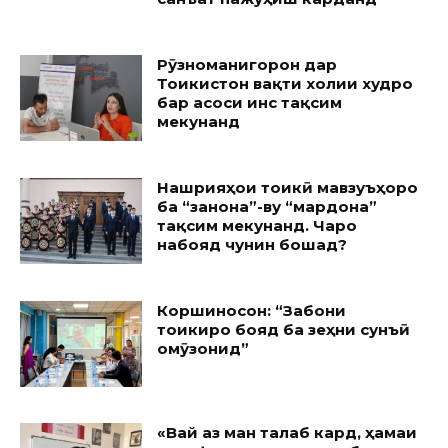
Рӯзноманигорон дар
Тоҷикистон вақти холии худро
бар асоси ҷинс тақсим
мекунанд
Нашрияҳои тоҷикӣ мавзуъҳоро
ба “занона”-ву “мардона”
тақсим мекунанд. Чаро
набояд чунин бошад?
Коршиносон: “Забони
тоҷикиро бояд ба зеҳни сунъӣ
омӯзонид”
«Вай аз ман талаб кард, ҳамаи