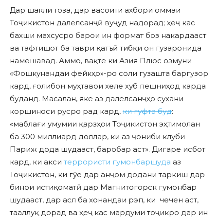
Дар шакли тоза, дар васоити ахбори оммаи
Тоҷикистон далелсанҷӣ вуҷуд надорад; ҳеҷ кас
бахши махсусро барои ин формат боз накардааст
ва тафтишот ба таври қатъӣ тибқи он гузаронида
намешавад. Аммо, вақте ки Азия Плюс озмуни
«Фошкунандаи фейкҳо»-ро соли гузашта баргузор
кард, ғолибон муҳтавои хеле хуб пешниҳод карда
буданд. Масалан, яке аз далелсанҷҳо сухани
коршиноси русро рад кард,
ки гуфта буд
:
«маблағи умумии қарзҳои Тоҷикистон эҳтимолан
ба 300 миллиард доллар, ки аз ҷониби клуби
Париж дода шудааст, баробар аст». Дигаре исбот
кард, ки акси
террористи гумонбаршуда
аз
Тоҷикистон, ки гӯё дар анҷом додани таркиш дар
бинои истиқоматӣ дар Магнитогорск гумонбар
шудааст, дар асл ба хонандаи рэп, ки чечен аст,
тааллуқ дорад ва ҳеҷ кас мардуми тоҷикро дар ин