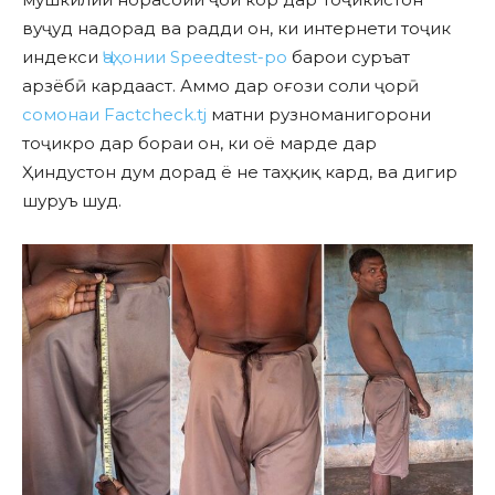
вуҷуд надорад ва радди он, ки интернети тоҷик
индекси
Ҷаҳонии Speedtest-ро
барои суръат
арзёбӣ кардааст. Аммо дар оғози соли ҷорӣ
сомонаи Factcheck.tj
матни рузноманигорони
тоҷикро дар бораи он, ки оё марде дар
Ҳиндустон дум дорад ё не таҳқиқ кард, ва дигир
шуруъ шуд.