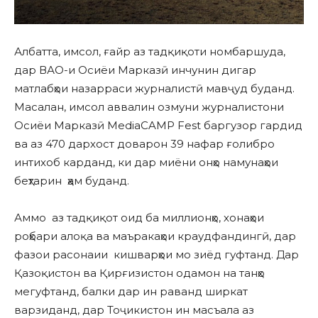
Албатта, имсол, ғайр аз тадқиқоти номбаршуда,
дар ВАО-и Осиёи Марказӣ инчунин дигар
матлабҳои назарраси журналистӣ мавҷуд буданд.
Масалан, имсол аввалин озмуни журналистони
Осиёи Марказӣ MediaCAMP Fest баргузор гардид
ва аз 470 дархост доварон 39 нафар ғолибро
интихоб карданд, ки дар миёни онҳо намунаҳои
беҳтарин ҳам буданд.
Аммо аз тадқиқот оид ба миллионҳо, хонаҳои
роҳбари алоқа ва маъракаҳои краудфандингӣ, дар
фазои расонаии кишварҳои мо зиёд гуфтанд. Дар
Қазоқистон ва Қирғизистон одамон на танҳо
мегуфтанд, балки дар ин раванд ширкат
варзиданд, дар Тоҷикистон ин масъала аз