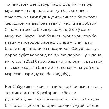
Тоҷикистон- Бег Сабур нашр шуд, ки мазкур
мустақиман дар дафтари худ ба фаъолияти
тиҷоратӣ машғул буд. Рӯзноманигор ба сифати
харидори манзил ба назди ӯ меояд ва роҳбари
Хадамоти алоқа бо як фараҳмандӣ бо ӯ савдо
мекунад. Вақте Ёқуб ба ҳайси рӯзноманигор ба
назди мансабдор баргашт, онҳо ҳамчунин дар
бораи ширкате, ки ба писари Бег Сабур тааллуқ
дорад сӯҳбат карданд ва ҳам ваъда уро шуниданд,
ки то соли 2021 барои Хадамоти алоқа як дафтари
нав месозад. Ин бинои 30-ошёнаи маъмурӣ дар
маркази шаҳри Душанбе хоҳад буд.
Бег Сабур як шахсияти аҷибе дар Тоҷикистон аст:
чандин сол пеш ӯ роҳбарии як бахши
рушдёбандаи IT-ро ба зимма гирифт, ки ба зудӣ
ба яке аз ақибмондатарин соҳаҳои ҷумҳурӣ табдил