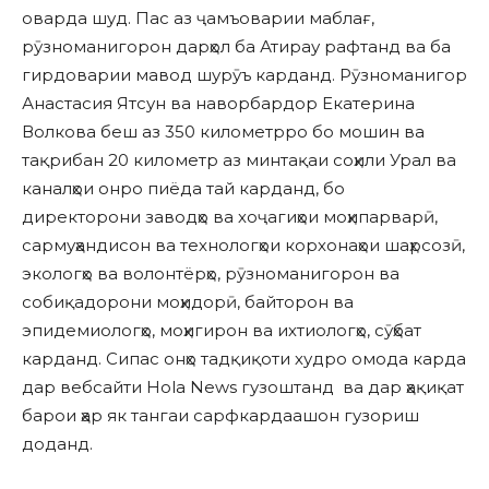
оварда шуд. Пас аз ҷамъоварии маблағ,
рӯзноманигорон дарҳол ба Атирау рафтанд ва ба
гирдоварии мавод шурӯъ карданд. Рӯзноманигор
Анастасия Ятсун ва наворбардор Екатерина
Волкова беш аз 350 километрро бо мошин ва
тақрибан 20 километр аз минтақаи соҳили Урал ва
каналҳои онро пиёда тай карданд, бо
директорони заводҳо ва хоҷагиҳои моҳипарварӣ,
сармуҳандисон ва технологҳои корхонаҳои шаҳрсозӣ,
экологҳо ва волонтёрҳо, рӯзноманигорон ва
собиқадорони моҳидорӣ, байторон ва
эпидемиологҳо, моҳигирон ва ихтиологҳо, сӯҳбат
карданд. Сипас онҳо тадқиқоти худро омода карда
дар вебсайти Hola News гузоштанд ва дар ҳақиқат
барои ҳар як тангаи сарфкардаашон гузориш
доданд.