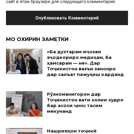
сайт в этом браузере для следующего комментария.
МО ОХИРИН ЗАМЕТКИ
«Ба духтарам иҷозаи
эҷодкориро медиҳам, ба
ҳамсарам — не». Дар
Тоҷикистон вазъи занонро
дар санъат пажуҳиш карданд
Рӯзноманигорон дар
Тоҷикистон вақти холии худро
бар асоси ҷинс тақсим
мекунанд
Нашрияҳои тоҷикӣ