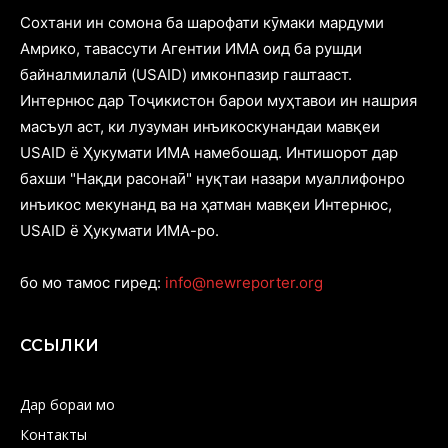
Cохтани ин сомона ба шарофати кӯмаки мардуми
Амрико, тавассути Агентии ИМА оид ба рушди
байналмилалӣ (USAID) имконпазир гаштааст.
Интернюс дар Тоҷикистон барои муҳтавои ин нашрия
масъул аст, ки лузуман инъикоскунандаи мавқеи
USAID ё Ҳукумати ИМА намебошад. Интишорот дар
бахши "Нақди расонаӣ" нуқтаи назари муаллифонро
инъикос мекунанд ва на ҳатман мавқеи Интернюс,
USAID ё Ҳукумати ИМА-ро.
бо мо тамос гиред:
info@newreporter.org
ССЫЛКИ
Дар бораи мо
Контакты