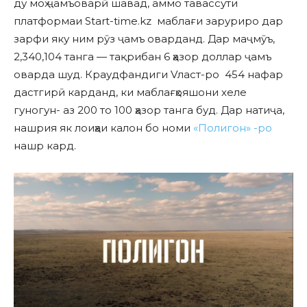
ду моҳ ҷамъоварӣ шавад, аммо тавассути
платформаи Start-time.kz маблағи заруриро дар
зарфи яку ним рӯз ҷамъ оварданд. Дар маҷмӯъ,
2,340,104 танга — тақрибан 6 ҳазор доллар ҷамъ
оварда шуд. Краудфандиги Vласт-ро 454 нафар
дастгирӣ карданд, ки маблағҳояшони хеле
гуногун- аз 200 то 100 ҳазор танга буд. Дар натиҷа,
нашрия як лоиҳаи калон бо номи
«Полигон» -ро
нашр кард.