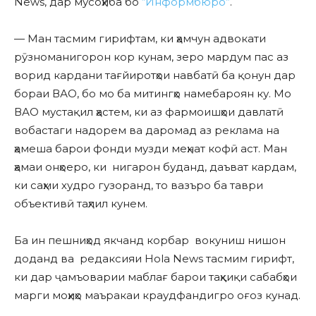
News, дар мусоҳиба бо
“Информбюро”
.
— Ман тасмим гирифтам, ки ҳамчун адвокати
рӯзноманигорон кор кунам, зеро мардум пас аз
ворид кардани тағйиротҳои навбатӣ ба қонун дар
бораи ВАО, бо мо ба митингҳо намебароян ку. Мо
ВАО мустақил ҳастем, ки аз фармоишҳои давлатӣ
вобастаги надорем ва даромад аз реклама на
ҳамеша барои фонди музди меҳнат кофӣ аст. Ман
ҳамаи онҳоеро, ки нигарон буданд, даъват кардам,
ки саҳми худро гузоранд, то вазъро ба таври
объективӣ таҳлил кунем.
Ба ин пешниҳод якчанд корбар вокуниш нишон
доданд ва редаксияи Hola News тасмим гирифт,
ки дар ҷамъоварии маблағ барои таҳқиқи сабабҳои
марги моҳиҳо маъракаи краудфандигро оғоз кунад.