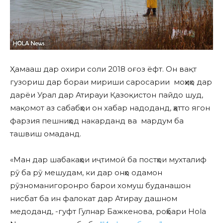
Ҳамааш дар охири соли 2018 оғоз ёфт. Он вақт
гузориш дар бораи мириши саросарии моҳиҳо дар
дарёи Урал дар Атирауи Қазоқистон пайдо шуд,
мақомот аз сабабҳои он хабар надоданд, ҳатто ягон
фарзия пешниҳод накарданд ва мардум ба
ташвиш омаданд.
«Ман дар шабакаҳои иҷтимоӣ ба постҳои мухталиф
рӯ ба рӯ мешудам, ки дар онҳо одамон
рӯзноманигоронро барои хомуш буданашон
нисбат ба ин фалокат дар Атирау дашном
медоданд, -гуфт Гулнар Бажкенова, роҳбари Hola