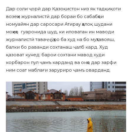
Дар соли ҷорӣ дар Қазоқистон низ як тадқиқоти
возеҳи журналистӣ дар бораи бо сабабҳои
номуайян дар саросари Атирау ҳалоқ шудани
моҳиҳо гуаронида шуд, ки иловатан ин маводи
журналистӣ таваҷҷӯҳро ба худ на бо муҳтавояш,
балки бо раванди сохтанаш ҷалб кард. Худ
қазоват кунед: барои сохтани мавод худи
корбарон пул ҷамъ карданд ва онҳо дар зарфи
ним соат маблағи заруриро ҷамъ оварданд.