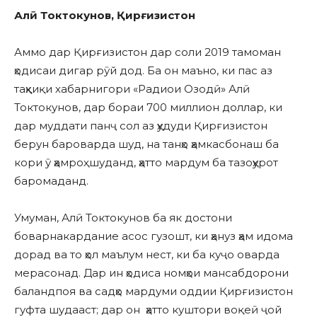
Алӣ Токтокунов, Қирғизистон
Аммо дар Қирғизистон дар соли 2019 тамоман
ҳодисаи дигар рӯй дод. Ба он маъно, ки пас аз
таҳқиқи хабарнигори «Радиои Озодӣ» Алӣ
Токтокунов, дар бораи 700 миллион доллар, ки
дар муддати панҷ сол аз ҳудуди Қирғизистон
берун бароварда шуд, на танҳо ҳамкасбонаш ба
кори ӯ ҳамроҳ шуданд, ҳатто мардум ба тазоҳурот
баромаданд.
Умуман, Алӣ Токтокунов ба як достони
боварнакардание асос гузошт, ки ҳануз ҳам идома
дорад ва то ҳол маълум нест, ки ба куҷо оварда
мерасонад. Дар ин ҳодиса номҳои мансабдорони
баландпоя ва садҳо мардуми оддии Қирғизистон
гуфта шудааст; дар он ҳатто куштори воқеӣ ҷой