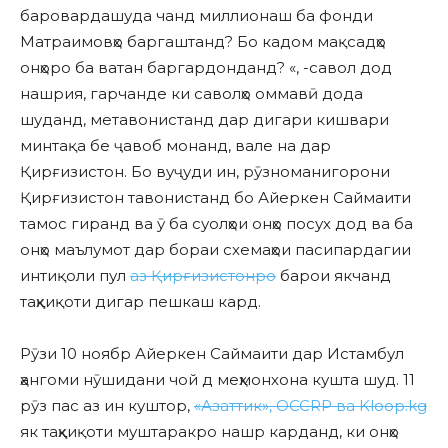
баровардашуда чанд миллионаш ба фонди
Матраимовҳо баргаштанд? Бо кадом мақсадҳо
онҳоро ба ватан баргардонданд? «, -савол дод
нашрия, гарчанде ки саволҳо оммавӣ дода
шуданд, метавонистанд дар дигари кишвари
минтақа бе ҷавоб монанд, вале на дар
Қирғизистон. Бо вуҷуди ин, рӯзноманигорони
Қирғизистон тавонистанд бо Айеркен Саймаити
тамос гиранд ва ӯ ба суолҳои онҳо посух дод ва ба
онҳо маълумот дар бораи схемаҳои пасипардагии
интиқоли пул
аз Қирғизистонро
барои якчанд
таҳқиқоти дигар пешкаш кард.
Рӯзи 10 ноябр Айеркен Саймаити дар Истамбул
ҳангоми нӯшидани чой д меҳмонхона кушта шуд. 11
рӯз пас аз ин куштор,
«Азаттик», OCCRP ва Kloop.kg
як таҳқиқоти муштаракро нашр карданд, ки онҳо