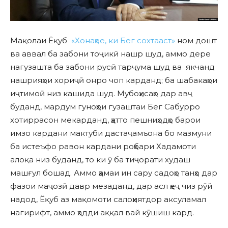
Мақолаи Ёқуб
«Хонаҳое, ки Бег сохтааст»
ном дошт
ва аввал ба забони тоҷикӣ нашр шуд, аммо дере
нагузашта ба забони русӣ тарҷума шуд ва якчанд
нашрияҳои хориҷӣ онро чоп карданд; ба шабакаҳои
иҷтимоӣ низ кашида шуд. Мубоҳисаҳо дар авҷ
буданд, мардум гуноҳҳои гузаштаи Бег Сабурро
хотиррасон мекарданд, ҳатто пешниҳодҳо барои
имзо кардани мактуби дастаҷамъона бо мазмуни
ба истеъфо равон кардани роҳбари Хадамоти
алоқа низ буданд, то ки ӯ ба тиҷорати худаш
машғул бошад. Аммо ҳамаи ин сару садоҳо танҳо дар
фазои маҷозӣ давр мезаданд, дар асл ҳеҷ чиз рӯй
надод, Ёқуб аз мақомоти салоҳиятдор аксуламал
нагирифт, аммо ҳадди аққал вай кӯшиш кард.