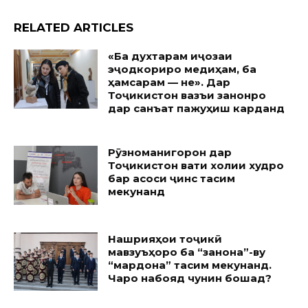
RELATED ARTICLES
«Ба духтарам иҷозаи
эҷодкориро медиҳам, ба
ҳамсарам — не». Дар
Тоҷикистон вазъи занонро
дар санъат пажуҳиш карданд
Рӯзноманигорон дар
Тоҷикистон вақти холии худро
бар асоси ҷинс тақсим
мекунанд
Нашрияҳои тоҷикӣ
мавзуъҳоро ба “занона”-ву
“мардона” тақсим мекунанд.
Чаро набояд чунин бошад?