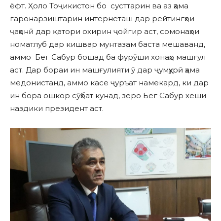
ёфт. Ҳоло Тоҷикистон бо сусттарин ва аз ҳама
гаронарзиштарин интернеташ дар рейтингҳои
ҷаҳонӣ дар қатори охирин ҷойгир аст, сомонаҳои
номатлуб дар кишвар мунтазам баста мешаванд,
аммо Бег Сабур бошад ба фурӯши хонаҳо машғул
аст. Дар бораи ин машғулияти ӯ дар ҷумҳурӣ ҳама
медонистанд, аммо касе ҷуръат намекард, ки дар
ин бора ошкор сӯҳбат кунад, зеро Бег Сабур хеши
наздики президент аст.