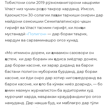
Тобистони соли 2019 рӯзноманигорони нашрияи
Vласт низ чунин роҳро такрор карданд. Имсол,
Қазоқистон 30-солагии лаҳзаи таркиши охирин дар
майдони озмоишии Семипалатинскро ҷашн
гирифт ва Vласт тасмим гирифт, ки лоиҳаи
мустанадӣ
«Полигон»
— дар бораи таърих,
мардум ва сарзаминашро оғоз кунад.
«Мо итминон дорем, ки ҳамаамон сазовори он
ҳастем, ки дар бораин ин ҳодиса зиёдтар донем,
дар бораи касоне, ки зарар диданд ва барои
бастани полигон мубориза бурданд, дар бораи
касоне, ки ёди онро дар хотир нигоҳ медоранд ва
барои касоне, ки ҳоло ба кӯмак ниёз доарнд», — бо
ҳамин мазмун журналистон ба аудиторияи худ
муроҷиат карда, маъракаи краудфандингро оғоз
намуданд. Дар нақша буд, ки маблағро дар тӯли