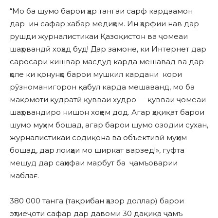
“Мо ба шумо барои ҳар тангаи сарф кардаамон
дар ин сафар хабар медиҳем. Ин ҳарфии нав дар
рушди журналистикаи Қазоқистон ва ҷомеаи
шаҳрвандӣ хоҳад буд! Дар замоне, ки Интернет дар
саросари кишвар масдуд карда мешавад ва дар
ҳоле ки қонунҳо барои мушкил кардани кори
рӯзноманигорон қабул карда мешаванд, мо ба
мақомоти қудратӣ қувваи худро — қувваи ҷомеаи
шаҳрвандиро нишон хоҳем дод. Агар ҳақиқат барои
шумо муҳим бошад, агар барои шумо озодии сухан,
журналистикаи содиқона ва объективӣ муҳим
бошад, дар лоиҳаи мо ширкат варзед!», гуфта
мешуд дар саҳифаи марбут ба ҷамъоварии
маблағ.
380 000 танга (тақрибан ҳазор доллар) барои
эҳтиёҷоти сафар дар давоми 30 дақиқа ҷамъ