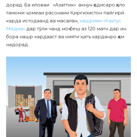
дорад. Ба иловаи «Азаттик» акнун ҳодисаро ҳоло
тамоми ҷомеаи расонаии Қирғизистон пайгирӣ
карда истодаанд ва масалан,
нашрияи «Кактус
Медиа»
дар тӯли чанд моҳ беш аз 120 матн дар ин
бора нашр кардааст ва нияти қатъ карданро ҳам
надорад.