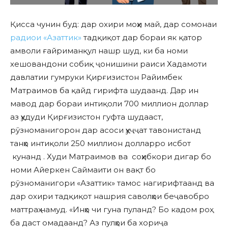
Қисса чунин буд: дар охири моҳи май, дар сомонаи
радиои «Азаттик»
тадқиқот дар бораи як қатор
амволи ғайриманқул нашр шуд, ки ба номи
хешовандони собиқ ҷонишини раиси Хадамоти
давлатии гумруки Қирғизистон Райимбек
Матраимов ба қайд гирифта шудаанд. Дар ин
мавод дар бораи интиқоли 700 миллион доллар
аз ҳудуди Қирғизистон гуфта шудааст,
рӯзноманигорон дар асоси ҳуҷҷат тавонистанд
танҳо интиқоли 250 миллион долларро исбот
кунанд . Худи Матраимов ва соҳибкори дигар бо
номи Айеркен Саймаити он вақт бо
рӯзноманигори «Азаттик» тамос нагирифтаанд ва
дар охири тадқиқот нашрия саволҳои беҷавобро
маттраҳ намуд. «Инҳо чи гуна пуланд? Бо кадом роҳ
ба даст омадаанд? Аз пулҳои ба хориҷа