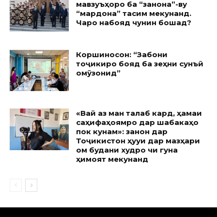
мавзуъҳоро ба “занона”-ву
“мардона” тақсим мекунанд.
Чаро набояд чунин бошад?
Коршиносон: “Забони
тоҷикиро бояд ба зеҳни сунъӣ
омӯзонид”
«Вай аз ман талаб кард, ҳамаи
саҳифаҳоямро дар шабакаҳо
пок кунам»: занон дар
Тоҷикистон ҳуқуқи дар мазҳари
ом будани худро чи гуна
ҳимоят мекунанд