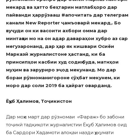
мекард ва ҳатто беҳтарин м
атлаб
ҳоро дар
пайванди ҳаррӯза
аш
#апочитать дар телеграм
канали
New Reporter ҷамъоварӣ мекард,. Бо
вуҷуди он ки васоити ахбори омма дар
минтақаи мо на он
адар давара
ҳ
ои хубро аз сар
мегузаронанд, дар ҳар як кишвари Осиёи
Марказӣ журналистоне ҳастанд, ки ба
принсипҳои касб
и
и
худ
содиқ буда
, матнҳои
муҳим ва заруриро эҷод мекунанд. Мо дар
бораи рӯзноманигороне сӯҳбат мекунем, ки
моро дар соли 2019 ба
ҳ
айрат оварданд.
Ёқуб Ҳалимов, Тоҷикистон
Дар моҳи март дар рӯзномаи «Фараж» бо забони
тоҷикӣ тадқиқоти журналистии Ёқуб Ҳалимов оид
ба Сардори Хадамоти алоқаи назди ҳукумати