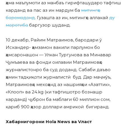
ҳама маълумоти аз манбаъ гирифташударо тафтиш
карданд ва пас аз ин мардум ба
митингҳо
баромаданд
. Гузашта аз ин, митингҳо аллакай
ду
маротиба
баргузор шуданд.
10 декабр, Райим Матраимов, бародари ӯ
Искандер- ҳамзамон вакили парлумон бо
ҳамсаронашон — Улкан Тургунова ва Минавар
Ҷумъаева ва фонди оилавии Матраимовҳо
журналистонро ба суд доданд. Сабаби даъво
ҳамин тадқиқоти журналистӣ буд. Дар маҷмӯъ,
Матраимовҳо мехоҳанд аз нашрияҳои «Азаттик»,
«Клооп» ва 24.kg (ки тафтишотро бознашр
карданд) ҷуброн ба маблағи 60 миллион сом,
қариб 900 ҳазор доллари амрикоӣ бигиранд.
Хабарнигорони Hola News ва Vласт