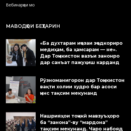
Вебинарҳои мо
МАВОДҲОИ БЕҲТАРИН
«Ба духтарам иҷозаи эҷодкориро
медиҳам, ба ҳамсарам — не».
Дар Тоҷикистон вазъи занонро
дар санъат пажуҳиш карданд
Рӯзноманигорон дар Тоҷикистон
вақти холии худро бар асоси
ҷинс тақсим мекунанд
Нашрияҳои тоҷикӣ мавзуъҳоро
ба “занона”-ву “мардона”
тақсим мекунанд. Чаро набояд