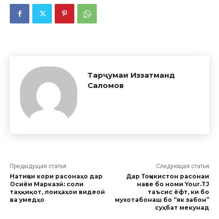
Тарҷумаи Иззатманд
Саломов
Предыдущая статья
Следующая статья
Натиҷаи кори расонаҳо дар
Дар Тоҷикистон расонаи
Осиёи Марказӣ: соли
наве бо номи Your.TJ
таҳқиқот, лоиҳаҳои видеоӣ
таъсис ёфт, ки бо
ва умедҳо
мухотабонаш бо “як забон”
суҳбат мекунад