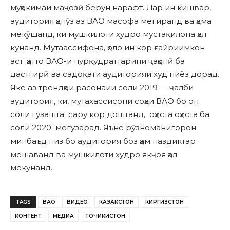
муҳокимаи маҷозӣ берун нарафт. Дар ин кишвар,
аудитория ҳанӯз аз ВАО масофа мегиранд ва ҳама
мекӯшанд, ки мушкилоти худро мустақилона ҳал
кунанд. Мутаассифона, ҳоло ин кор ғайриимкон
аст: ҳатто ВАО-и пурқудраттарини ҷаҳонӣ ба
дастгирӣ ва садоқати аудиторияи худ ниёз дорад.
Яке аз трендҳои расонаии соли 2019 — ҷалби
аудитория, ки, мутахассисони соҳаи ВАО бо он
соли гузашта сару кор доштанд, оҳиста оҳиста ба
соли 2020 мегузарад. Яъне рӯзноманигорон
минбаъд низ бо аудитория боз ҳам наздиктар
мешаванд ва мушкилоти худро якҷоя ҳал
мекунанд.
TAGS
ВАО
ВИДЕО
КАЗАКСТОН
КИРГИЗСТОН
КОНТЕНТ
МЕДИА
ТОЧИКИСТОН