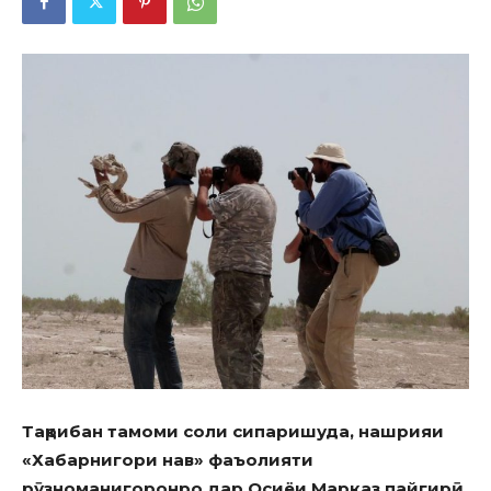
Тақрибан тамоми соли сипаришуда, нашрияи
«Хабарнигори нав» фаъолияти
рӯзноманигорон
ро
дар Осиёи Марказ
пайгирӣ