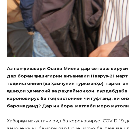
Аз панҷ кишвари Осиёи Миёна дар сетоаш вируси 
дар бораи ҷаншнгирии анъанавии Навруз-21 март 
тоҷикистониён (ва ҳамчунин туркманҳо) тарки а
ҷашнҳои ҳамагонӣ ва раҳпаймоиҳои пурдабдаба 
кароновирус ба тоҷикистониён чӣ гуфтанд, ки он
баромаданд? Дар ин бора матлаби моро мутол
Хабарҳои нахустини оид ба коронавирус -COVID-19 д
замоне ки ин беморӣ дар Осиё шуруъ ба паҳншавӣ до