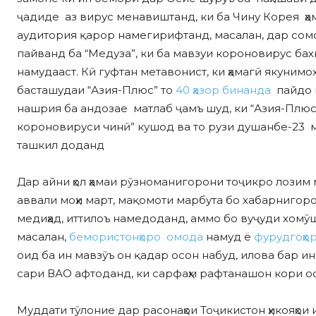
ҷадиде аз вирус менавиштанд, ки ба Чину Корея ҳам
аудитория қарор намегирифтанд, масалан, дар сом
пайванд ба “Медуза”, ки ба мавзуи короновирус бахш
намудааст. Кӣ гуфтан метавонист, ки ҳамагӣ якунимоҳ
басташудаи “Азия-Плюс” то
40 ҳазор бинанда
пайдо м
нашрия ба андозае матлаб ҷамъ шуд, ки “Азия-Плюс
короновируси чинӣ” кушод ва то рузи душанбе-23 м
ташкил доданд
Дар айни ҳол ҳамаи рӯзноманигорони тоҷикро лозим 
аввали моҳи март, мақомоти марбута бо хабарнигорон
медиҳад, иттилоъ намедоданд, аммо бо вуҷуди хомӯ
масалан,
бемористонҳоро омода
намуд ё
фурудгоҳҳо
оид ба ин мавзӯъ он қадар осон набуд, илова бар ин
сари ВАО афтоданд, ки сарфаҳм рафтанашон кори ос
Муддати тӯлоние дар расонаҳои Тоҷикистон ҳикояҳои