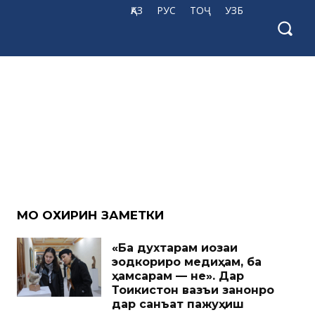
ҚАЗ
РУС
ТОҶ
УЗБ
МО ОХИРИН ЗАМЕТКИ
«Ба духтарам иҷозаи
эҷодкориро медиҳам, ба
ҳамсарам — не». Дар
Тоҷикистон вазъи занонро
дар санъат пажуҳиш