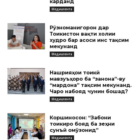
карданд
Медиалента
Рӯзноманигорон дар
Тоҷикистон вақти холии
худро бар асоси ҷинс тақсим
мекунанд
Медиалента
Нашрияҳои тоҷикӣ
мавзуъҳоро ба “занона”-ву
“мардона” тақсим мекунанд.
Чаро набояд чунин бошад?
Медиалента
Коршиносон: “Забони
тоҷикиро бояд ба зеҳни
сунъӣ омӯзонид”
Медиалента