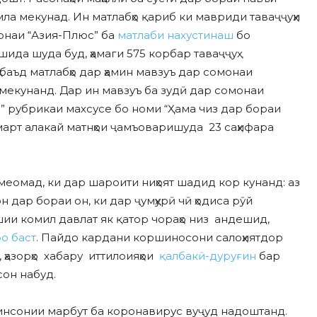
ла мекунад. Ин матлабҳо қариб ки мавриди таваҷҷуҳи
онаи “Азия-Плюс” ба
матлаби нахустинаш
бо
ида шуда буд, ҳамаги 575 корбар таваҷҷуҳ
 баъд матлабҳо дар ҳамин мавзуъ дар сомонаи
екунанд. Дар ин мавзуъ ба зудӣ дар сомонаи
” рубрикаи махсусе бо номи “Ҳама чиз дар бораи
арт алакай матнҳои ҷамъоваришуда 23 саҳифара
меомад, ки дар шароити ниҳоят шадид кор кунанд: аз
 дар бораи он, ки дар ҷумҳурӣ чӣ ҳодиса рӯй
шии комил давлат як қатор чораҳо низ андешид,
ро баст
. Пайдо кардани коршиносони салоҳиятдор
, ҳазорҳо хабару иттилоияҳои
қалбакӣ-дуруғин
бар
он набуд.
 инсонии марбут ба коронавирус вуҷуд надоштанд.