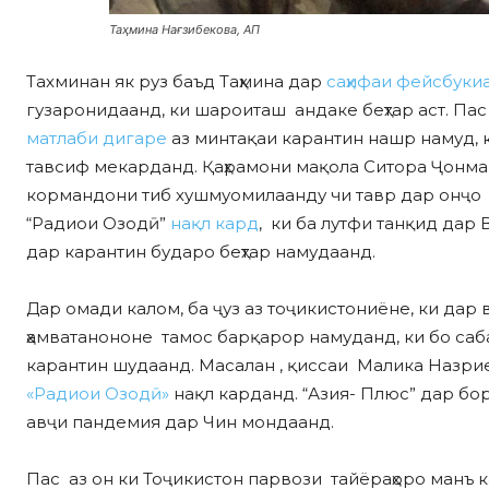
Таҳмина Нағзибекова, АП
Тахминан як руз баъд Таҳмина дар
саҳифаи фейсбуки
гузаронидаанд, ки шароиташ андаке беҳтар аст. Пас 
матлаби дигаре
аз минтақаи карантин нашр намуд,
тавсиф мекарданд. Қаҳрамони мақола Ситора Ҷонмам
кормандони тиб хушмуомилаанду чи тавр дар онҷо 
“Радиои Озодӣ”
нақл кард
, ки ба лутфи танқид да
дар карантин бударо беҳтар намудаанд.
Дар омади калом, ба ҷуз аз тоҷикистониёне, ки дар 
ҳамватанононе тамос барқарор намуданд, ки бо саб
карантин шудаанд. Масалан , қиссаи Малика Назрие
«Радиои Озодӣ»
нақл карданд. “Азия- Плюс” дар бо
авҷи пандемия дар Чин мондаанд.
Пас аз он ки Тоҷикистон парвози тайёраҳоро манъ 