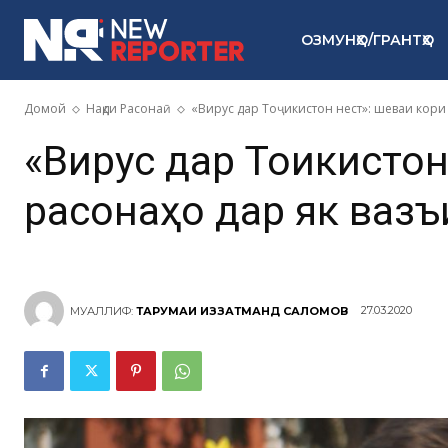
ОЗМУНҲО/ГРАНТҲО
Домой
Нақди Расонаӣ
«Вирус дар Тоҷикистон нест»: шеваи кор
«Вирус дар Тоҷикисто
расонаҳо дар як ваз
27.03.2020
МУАЛЛИФ:
ТАРҶУМАИ ИЗЗАТМАНД САЛОМОВ