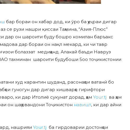
аш
бар бораи он хабар дод, ки ӯро ба ҳуҷраи дигар
аз се рузи нашри қиссаи Таҳмина, “Азия-Плюс”
 ки дар он шароити буду бошро комилан баръакс
адова дар бораи он нақл мекард, ки чи тавр
ғизои болаззат медиҳанд. Алакай баъди Навруз
р ВАО тахминан шароити будубоши 5оо тоҷикистонии
ватани худ карантин шуданд, расонаҳои ватанӣ бо
абҳои гуногун дар дигар кишварҳо гирифтори
варо, ки дар Итолиё сукунат дорад, ҳам
Your.tj
ва ҳам
раи он шаҳрвандони Тоҷикистон
навишт
, ки дар айни
кард, нашрияи
Your.tj
ба гирдоварии достонҳои