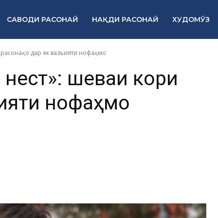
САВОДИ РАСОНАӢ
НАҚДИ РАСОНАӢ
ХУДОМӮЗ
и расонаҳо дар як вазъияти нофаҳмо
н нест»: шеваи кори
ъияти нофаҳмо