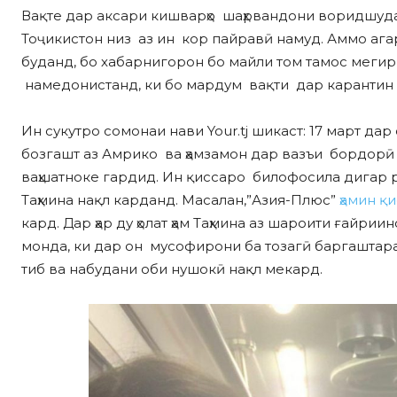
Вақте дар аксари кишварҳо шаҳрвандони воридшуда
Тоҷикистон низ аз ин кор пайравӣ намуд. Аммо агар
буданд, бо хабарнигорон бо майли том тамос мегириф
намедонистанд, ки бо мардум вақти дар карантин 
Ин сукутро сомонаи нави Your.tj шикаст: 17 март дар
бозгашт аз Амрико ва ҳамзамон дар вазъи бордорӣ
ваҳшатноке гардид. Ин қиссаро билофосила дигар р
Таҳмина нақл карданд. Масалан,”Азия-Плюс”
ҳамин қ
кард. Дар ҳар ду ҳолат ҳам Таҳмина аз шароити ғайри
монда, ки дар он мусофирони ба тозагӣ баргаштар
тиб ва набудани оби нушокӣ нақл мекард.