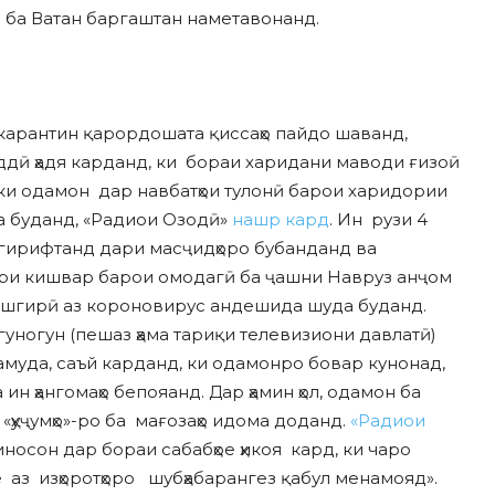
н ба Ватан баргаштан наметавонанд.
 карантин қарордошата қиссаҳо пайдо шаванд,
 оддӣ ҳадя карданд, ки бораи харидани маводи ғизоӣ
ки одамон дар навбатҳои тулонӣ барои харидории
да буданд, «Радиои Озодӣ»
нашр кард
. Ин рузи 4
м гирифтанд дари масҷидҳоро бубанданд ва
ари кишвар барои омодагӣ ба ҷашни Навруз анҷом
пешгирӣ аз короновирус андешида шуда буданд.
гуногун (пешаз ҳама тариқи телевизиони давлатӣ)
муда, саъй карданд, ки одамонро бовар кунонад,
н ҳангомаҳо бепояанд. Дар ҳамин ҳол, одамон ба
«ҳуҷумҳо»-ро ба мағозаҳо идома доданд.
«Радиои
носон дар бораи сабабҳое ҳикоя кард, ки чаро
 аз изҳоротҳоро шубҳабарангез қабул менамояд».