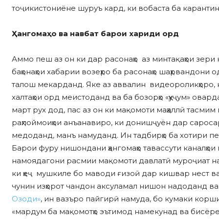
тоҷикистониёне шуруъ кард, ки вобаста ба каранти
Ҳангомаҳо ва навбат барои хариди орд
Аммо пеш аз он ки дар расонаҳо аз минтақаҳои зери
баҳонаҳои хабарии возеҳро ба расонаҳо шаҳрвандони
талош мекарданд. Яке аз аввалин видеороликҳоро, 
халтаҳои орд меистоданд ва ба бозорҳо «ҳуҷум» овар
март рух дод, пас аз он ки мақомоти маҳаллӣ тасми
раҳпоймоиҳои анъанавиро, ки донишҷуён дар сарос
медоданд, манъ намуданд. Ин тадбирҳо ба хотири 
Барои фуру нишондани ҳангомаҳо тавассути каналҳои 
намоядагони расмии мақомоти давлатӣ муроҷиат на
ки ҳеҷ мушкиле бо маводи ғизоӣ дар кишвар нест ва и
чунин изҳорот чандон аксуламал нишон надоданд ва 
Озоди»
, ин вазъро пайгирӣ намуда, бо кумаки корши
«мардум ба мақомотҳо эътимод намекунад ва бисёре