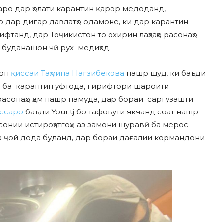
ро дар ҳолати карантин қарор медоданд,
 дар дигар давлатҳо одамоне, ки дар карантин
танд, дар Тоҷикистон то охирин лаҳзаҳо расонаҳо
буданашон чӣ рух медиҳад.
 он
қиссаи Таҳмина Нағзибекова
нашр шуд, ки баъди
 ба карантин уфтода, гирифтори шароити
асонаҳо ҳам нашр намуда, дар бораи саргузашти
иссаро
баъди Your.tj бо тафовути якчанд соат нашр
инсонии истироҳатгоҳи аз замони шуравӣ ба мерос
а ҷой дода буданд, дар бораи дағалии кормандони