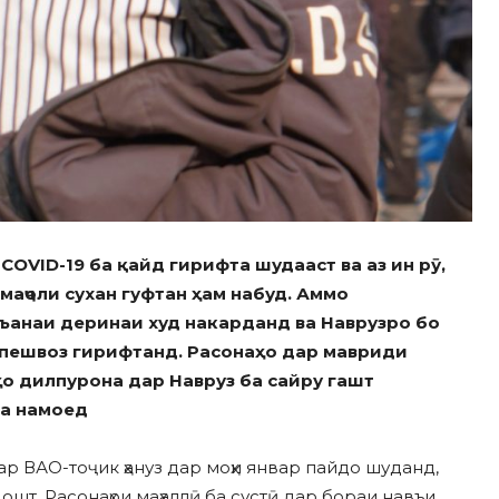
COVID-19 ба қайд гирифта шудааст ва аз ин рӯ,
маҷоли сухан гуфтан ҳам набуд. Аммо
нъанаи деринаи худ накарданд ва Наврузро бо
пешвоз гирифтанд. Расонаҳо дар мавриди
ҳо дилпурона дар Навруз ба сайру гашт
иа намоед
ар ВАО-тоҷик ҳануз дар моҳи январ пайдо шуданд,
шт. Расонаҳои маҳаллӣ ба сустӣ дар бораи навъи