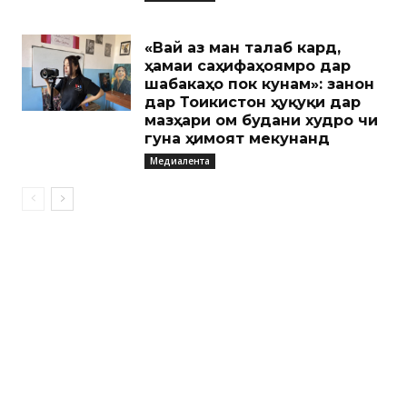
«Вай аз ман талаб кард,
ҳамаи саҳифаҳоямро дар
шабакаҳо пок кунам»: занон
дар Тоҷикистон ҳуқуқи дар
мазҳари ом будани худро чи
гуна ҳимоят мекунанд
Медиалента