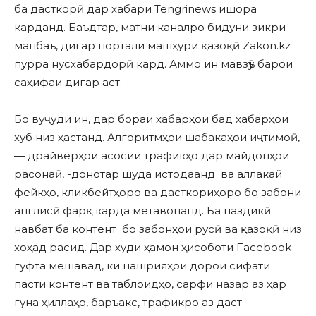
ба дасткорӣ дар хабари Tengrinews ишора
карданд. Баъдтар, матни каналро бидуни зикри
манбаъ, дигар портали машҳури қазоқӣ Zakon.kz
пурра нусхабардорӣ кард. Аммо ин мавзӯъ барои
саҳифаи дигар аст.
Бо вуҷуди ин, дар бораи хабарҳои бад хабарҳои
хуб низ ҳастанд. Алгоритмҳои шабакаҳои иҷтимоӣ,
— драйверҳои асосии трафикҳо дар майдонҳои
расонаӣ, -донотар шуда истодаанд ва аллакай
фейкҳо, кликбейтҳоро ва дасткориҳоро бо забони
англисӣ фарқ карда метавонанд. Ба наздикӣ
навбат ба контент бо забонҳои русӣ ва қазоқӣ низ
хоҳад расид. Дар худи ҳамон ҳисоботи Facebook
гуфта мешавад, ки нашрияҳои дорои сифати
пасти контент ва таблоидҳо, сарфи назар аз ҳар
гуна ҳиллаҳо, баръакс, трафикро аз даст