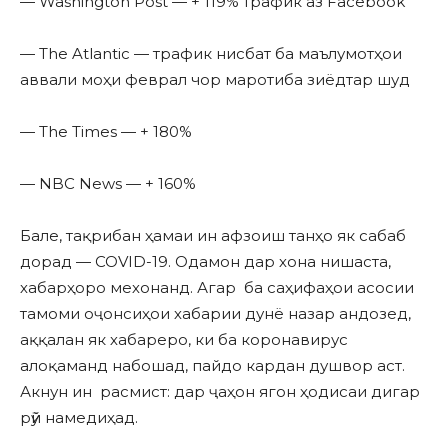
— Washington Post — + 119% трафик аз Facebook
— The Atlantic — трафик нисбат ба маълумотҳои
аввали моҳи феврал чор маротиба зиёдтар шуд
— The Times — + 180%
— NBC News — + 160%
Бале, тақрибан ҳамаи ин афзоиш танҳо як сабаб
дорад — COVID-19. Одамон дар хона нишаста,
хабарҳоро мехонанд. Агар ба саҳифаҳои асосии
тамоми оҷонсиҳои хабарии дунё назар андозед,
аққалан як хабареро, ки ба коронавирус
алоқаманд набошад, пайдо кардан душвор аст.
Акнун ин расмист: дар ҷаҳон ягон ҳодисаи дигар
рӯй намедиҳад.