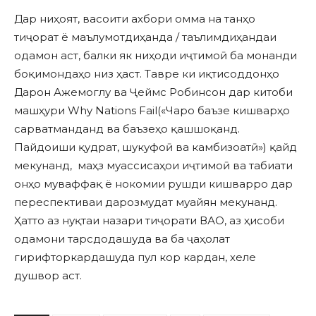
Дар ниҳоят, васоити ахбори омма на танҳо
тиҷорат ё маълумотдиҳанда / таълимдиҳандаи
одамон аст, балки як ниҳоди иҷтимоӣ ба монанди
боқимондаҳо низ ҳаст. Тавре ки иқтисоддонҳо
Дарон Ажемоглу ва Ҷеймс Робинсон дар китоби
машҳури Why Nations Fail(«Чаро баъзе кишварҳо
сарватманданд ва баъзеҳо қашшоқанд.
Пайдоиши қудрат, шукуфоӣ ва камбизоатӣ») қайд
мекунанд, маҳз муассисаҳои иҷтимоӣ ва табиати
онҳо муваффақ ё нокомии рушди кишварро дар
переспективаи дарозмудат муайян мекунанд.
Ҳатто аз нуқтаи назари тиҷорати ВАО, аз ҳисоби
одамони тарсдодашуда ва ба ҷаҳолат
гирифторкардашуда пул кор кардан, хеле
душвор аст.