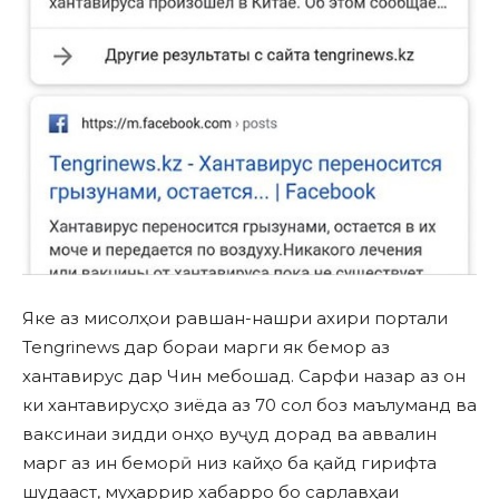
Яке аз мисолҳои равшан-нашри ахири портали
Tengrinews дар бораи марги як бемор аз
хантавирус дар Чин мебошад. Сарфи назар аз он
ки хантавирусҳо зиёда аз 70 сол боз маълуманд ва
ваксинаи зидди онҳо вуҷуд дорад ва аввалин
марг аз ин беморӣ низ кайҳо ба қайд гирифта
шудааст, муҳаррир хабарро бо сарлавҳаи