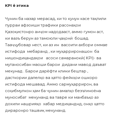
KPI ё этика
Чунин ба назар мерасад, ки то кунун касе таҳлили
пурраи афзоиши трафики расонаҳои
Қазоқистонро анҷом надодааст, аммо гумон аст,
ки вазъ берун аз тамоюли ҷаҳонӣ бошад.
Тааҷҷубовар нест, ки аз ин васоити ахбори оммае
истифода мебаранд , ки муҳарриронашон ба
нишондиҳандаҳои асоси самаранокӣ( KPI)- ва
мутаносибан маоши барои дидани мавод даъват
мекунад . Барои дарёфти клики бештар ,
дасткории далелҳо ва ҳатто фейкҳои ошкоро
истифода мешавад. Аммо сармуҳаррирон, ва
соҳибмулкон ҳам ба чунин амалҳо беэътиноёна
муносибат мекунанд ва тавре ки манбаъҳо аз
дохили нашрияҳо хабар медиҳанднд, онҳо ҳатто
дираронро ташвиқ мекунанд.