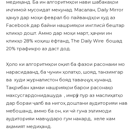
медиҳанд. Ба ин алгоритмҳои нави шабакаҳои
иҷтимоӣ мусоидат мекунад. Масалан, Daily Mirror
ҳануз дар моҳи феврал бо пайвандҳои худ аз
Facebook дар байни нашрияҳои инглисӣ бештар
кликҳо дошт. Аммо дар моҳи март, ҳаҷми ин
кликҳо 28% коҳиш ёфтанд, The Daily Wire бошад
20% трафикро аз даст дод.
Ҳоло ки алгоритмҳои оқил ба фазои расонаии мо
нарасидаанд, ба чунин ҳолатҳо, шояд, танзимгар
ва худи журналистон бояд таваҷҷуҳ кунанд.
Тақрибан ҳамаи нашрияҳои барои расонаҳо
махсусгардонидашуда , имрӯз пур аз маслиҳатҳо
дар бораи ҷалб ва нигоҳ доштани аудиторияи нав
мебошанд, аммо ба он, ки чӣ гуна эътимоди
аудиторияи мавҷударо гум накард, хеле кам
аҳамият медиҳанд.