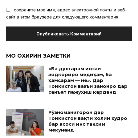
сохраните мое имя, адрес электронной почты и веб-
сайт в этом браузере для следующего комментария.
МО ОХИРИН ЗАМЕТКИ
«Ба духтарам иҷозаи
эҷодкориро медиҳам, ба
ҳамсарам — не». Дар
Тоҷикистон вазъи занонро дар
санъат пажуҳиш карданд
Рӯзноманигорон дар
Тоҷикистон вақти холии худро
бар асоси ҷинс тақсим
мекунанд