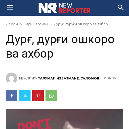
Домой
Нақди Расонаӣ
Дурӯғ, дурӯғи ошкоро ва ахбор
Дурӯғ, дурӯғи ошкоро
ва ахбор
03.04.2020
МУАЛЛИФ:
ТАРҶУМАИ ИЗЗАТМАНД САЛОМОВ