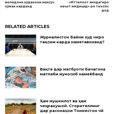
волидони кӯдакони махсус
«Иттилоот зиндагиро
кӯмак карданд
наҷот медиҳад»-ро таъсис
дод
RELATED ARTICLES
Журналистон байни худ чиро
тақсим карда наметавонанд?
Вақте дар матбуоти бачагона
матлаби муносиб намеёбанд
Ҳам мушкилот ва ҳам
чеҳракушоӣ. Сторителлинг
дар расонаҳои Тоҷикистон чӣ