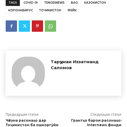
TAGS
COVID-19
TENGRINEWS
ВАО
КАЗОКИСТОН
КОРОНАВИРУС
ТОЧИКИСТОН
ФЕЙК
Тарҷумаи Иззатманд
Саломов
Предыдущая статья
Следующая статья
Чӣ гуна расонаҳо дар
Грантҳо барои расонаҳо:
Тоҷикистон ба ошкоргӯйи
Internews фонди