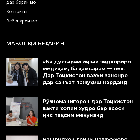
Дар бораи мо
Контакты
Вебинарҳои мо
МАВОДҲОИ БЕҲТАРИН
«Ба духтарам иҷозаи эҷодкориро
медиҳам, ба ҳамсарам — не».
Дар Тоҷикистон вазъи занонро
дар санъат пажуҳиш карданд
Рӯзноманигорон дар Тоҷикистон
вақти холии худро бар асоси
ҷинс тақсим мекунанд
Нашрияҳои тоҷикӣ мавзуъҳоро