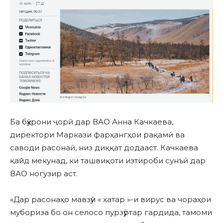
Ба бӯҳрони ҷорӣ дар ВАО Анна Качкаева,
директори Маркази фарҳангҳои рақамӣ ва
саводи расонаӣ, низ диққат додааст. Качкаева
қайд мекунад, ки ташвиқоти изтироби сунъӣ дар
ВАО ногузир аст.
«Дар расонаҳо мавзӯи « хатар »-и вирус ва чораҳои
мубориза бо он селосо пурзӯртар гардида, тамоми