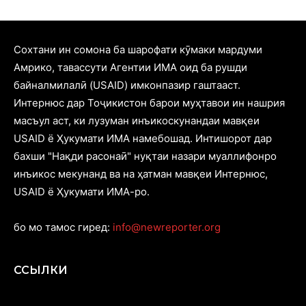
Cохтани ин сомона ба шарофати кӯмаки мардуми
Амрико, тавассути Агентии ИМА оид ба рушди
байналмилалӣ (USAID) имконпазир гаштааст.
Интернюс дар Тоҷикистон барои муҳтавои ин нашрия
масъул аст, ки лузуман инъикоскунандаи мавқеи
USAID ё Ҳукумати ИМА намебошад. Интишорот дар
бахши "Нақди расонаӣ" нуқтаи назари муаллифонро
инъикос мекунанд ва на ҳатман мавқеи Интернюс,
USAID ё Ҳукумати ИМА-ро.
бо мо тамос гиред:
info@newreporter.org
ССЫЛКИ