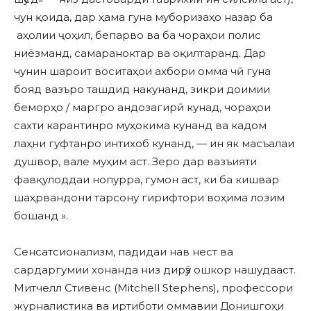
чун қоида, дар ҳама гуна муборизаҳо назар ба
аҳолии ҷоҳил, бепарво ва ба чораҳои полис
ниёзманд, самараноктар ва оқилтаранд. Дар
чунин шароит воситаҳои ахбори омма чӣ гуна
бояд вазъро ташдид накунанд, зикри доимии
беморҳо / маргро андозагирӣ кунад, чораҳои
сахти карантинро муҳокима кунанд ва кадом
лаҳни гуфтанро интихоб кунанд, — ин як масъалаи
душвор, вале муҳим аст. Зеро дар вазъияти
фавқулоддаи нопурра, гумон аст, ки ба кишвар
шаҳрвандони тарсону гирифтори воҳима лозим
бошанд ».
Сенсатсионализм, падидаи нав нест ва
сардаргумии хонанда низ дирӯз ошкор нашудааст.
Митчелл Стивенс (Mitchell Stephens), профессори
журналистика ва иртиботи оммавии Донишгоҳи