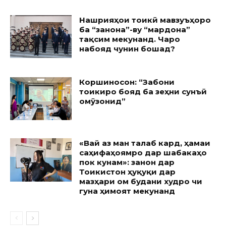
Нашрияҳои тоҷикӣ мавзуъҳоро
ба “занона”-ву “мардона”
тақсим мекунанд. Чаро
набояд чунин бошад?
Коршиносон: “Забони
тоҷикиро бояд ба зеҳни сунъӣ
омӯзонид”
«Вай аз ман талаб кард, ҳамаи
саҳифаҳоямро дар шабакаҳо
пок кунам»: занон дар
Тоҷикистон ҳуқуқи дар
мазҳари ом будани худро чи
гуна ҳимоят мекунанд