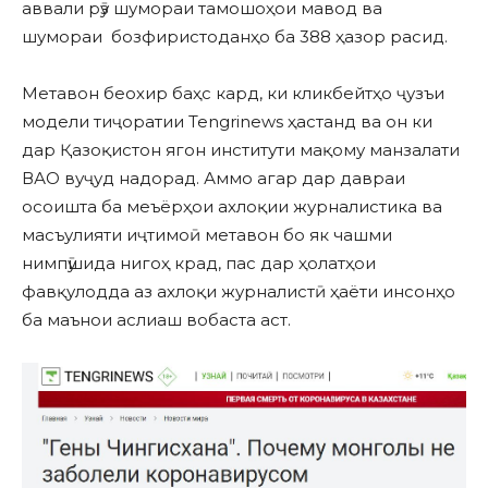
аввали рӯз шумораи тамошоҳои мавод ва
шумораи бозфиристоданҳо ба 388 ҳазор расид.
Метавон беохир баҳс кард, ки кликбейтҳо ҷузъи
модели тиҷоратии Tengrinews ҳастанд ва он ки
дар Қазоқистон ягон институти мақому манзалати
ВАО вуҷуд надорад. Аммо агар дар давраи
осоишта ба меъёрҳои ахлоқии журналистика ва
масъулияти иҷтимоӣ метавон бо як чашми
нимпӯшида нигоҳ крад, пас дар ҳолатҳои
фавқулодда аз ахлоқи журналистӣ ҳаёти инсонҳо
ба маънои аслиаш вобаста аст.