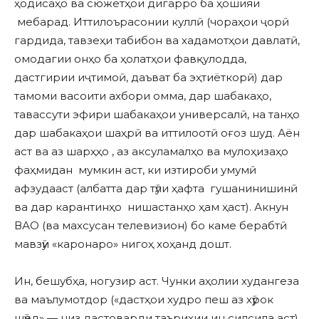
ҳодисаҳо ва сюжетҳои дигарро ба ҳошияи
мебарад. Иттилоърасонии куллӣ (чораҳои ҷорӣ
гардида, тавзеҳи табибон ва хадамотҳои давлатӣ,
омодагии онҳо ба ҳолатҳои фавқулодда,
дастгирии иҷтимоӣ, даъват ба эҳтиёткорӣ) дар
тамоми васоити ахбори омма, дар шабакаҳо,
тавассути эфири шабакаҳои универсалӣ, на танҳо
дар шабакаҳои шаҳрӣ ва иттилоотӣ оғоз шуд. Аён
аст ва аз шарҳҳо , аз аксуламалҳо ва мулоҳизаҳо
фаҳмидан мумкин аст, ки изтироби умумӣ
афзудааст (албатта дар тӯли ҳафта гушанинишинӣ
ва дар карантинҳо нишастанҳо ҳам ҳаст). Акнун
ВАО (ва махсусан телевизион) бо каме берабтӣ
мавзӯи «каронаро» нигоҳ хоҳанд дошт.
Ин, бешубҳа, ногузир аст. Чунки аҳолии худангеза
ва маълумотдор («дастҳои худро пеш аз хӯрок
шӯед» — низ дастоварди таърихии ин силсила аст),