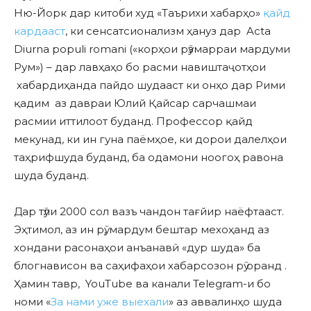
Ню-Йорк дар китоби худ «Таърихи хабарҳо»
қайд
кардааст
, ки сенсатсионализм ҳануз дар Acta
Diurna populi romani («корҳои рӯзмарраи мардуми
Рум») – дар лавҳаҳо бо расми навиштаҷотҳои
хабардиҳанда пайдо шудааст ки онҳо дар Рими
қадим аз давраи Юлий Қайсар сарчашмаи
расмии иттилоот буданд. Профессор қайд
мекунад, ки ин гуна паёмҳое, ки дорои далелҳои
таҳрифшуда буданд, ба одамони ноогоҳ равона
шуда буданд.
Дар тӯли 2000 сол вазъ чандон тағйир наёфтааст.
Эҳтимол, аз ин рӯ, мардум бештар мехоҳанд аз
хондани расонаҳои анъанавӣ «дур шуда» ба
блогнависон ва саҳифаҳои хабарсозон рӯ оранд .
Ҳамин тавр, YouTube ва канали Telegram-и бо
номи «
За нами уже выехали
» аз аввалинҳо шуда