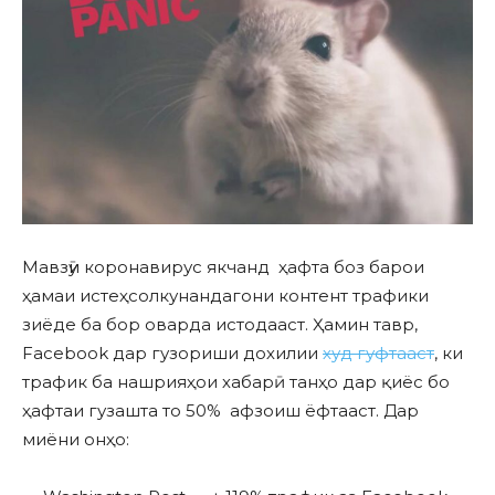
Мавзӯи коронавирус якчанд ҳафта боз барои
ҳамаи истеҳсолкунандагони контент трафики
зиёде ба бор оварда истодааст. Ҳамин тавр,
Facebook дар гузориши дохилии
худ гуфтааст
, ки
трафик ба нашрияҳои хабарӣ танҳо дар қиёс бо
ҳафтаи гузашта то 50% афзоиш ёфтааст. Дар
миёни онҳо: