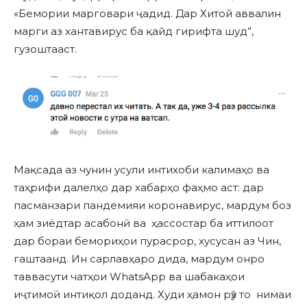
«Бемории марговари ҷадид. Дар Хитой аввалин
марги аз хантавирус ба қайд гирифта шуд”,
гузоштааст.
Мақсада аз чунин усули интихоби калимаҳо ва
таҳрифи далелҳо дар хабарҳо фаҳмо аст: дар
пасманзари пандемияи коронавирус, мардум боз
ҳам зиёдтар асабонӣ ва ҳассостар ба иттилоот
дар бораи бемориҳои пурасрор, хусусан аз Чин,
гаштаанд. Ин сарлавҳаро дида, мардум онро
таввасути чатҳои WhatsApp ва шабакаҳои
иҷтимоӣ интиқол доданд. Худи ҳамон рӯз то нимаи