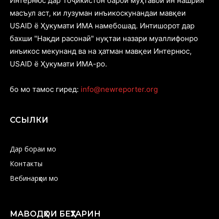
Интернюс дар Тоҷикистон барои муҳтавои ин нашрия
масъул аст, ки лузуман инъикоскунандаи мавқеи
USAID ё Ҳукумати ИМА намебошад. Интишорот дар
бахши "Нақди расонаӣ" нуқтаи назари муаллифонро
инъикос мекунанд ва на ҳатман мавқеи Интернюс,
USAID ё Ҳукумати ИМА-ро.
бо мо тамос гиред:
info@newreporter.org
ССЫЛКИ
Дар бораи мо
Контакты
Вебинарҳои мо
МАВОДҲОИ БЕҲТАРИН