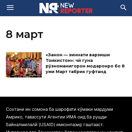
8 март
«Занон — зиннати варзиши
Тоҷикистон»: чӣ гуна
рӯзноманигорон модаронро бо 8
уми Март табрик гуфтанд
Cохтани ин сомона ба шарофати кӯмаки мардуми
Амрико, тавассути Агентии ИМА оид ба рушди
байналмилалӣ (USAID) имконпазир гаштааст.