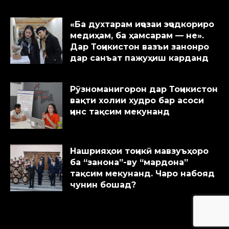
«Ба духтарам иҷозаи эҷодкориро
медиҳам, ба ҳамсарам — не».
Дар Тоҷикистон вазъи занонро
дар санъат пажуҳиш карданд
Рӯзноманигорон дар Тоҷикистон
вақти холии худро бар асоси
ҷинс тақсим мекунанд
Нашрияҳои тоҷикӣ мавзуъҳоро
ба “занона”-ву “мардона”
тақсим мекунанд. Чаро набояд
чунин бошад?