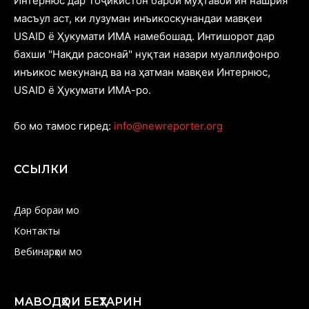
Интернюс дар Тоҷикистон барои муҳтавои ин нашрия
масъул аст, ки лузуман инъикоскунандаи мавқеи
USAID ё Ҳукумати ИМА намебошад. Интишорот дар
бахши "Нақди расонаӣ" нуқтаи назари муаллифонро
инъикос мекунанд ва на ҳатман мавқеи Интернюс,
USAID ё Ҳукумати ИМА-ро.
бо мо тамос гиред:
info@newreporter.org
ССЫЛКИ
Дар бораи мо
Контакты
Вебинарҳои мо
МАВОДҲОИ БЕҲТАРИН