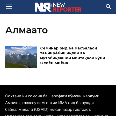
Алмаато
Семинар оид ба масъалаҳои
таъйирёбии иқлим ва
мутобиқвашии минтақаҳои кӯҳии
Осиёи Миёна
Cохтани ин сомона ба шарофати кӯмаки мардуми
Амрико, тавассути Агентии ИМА оид ба рушди
байналмилалӣ (USAID) имконпазир гаштааст.