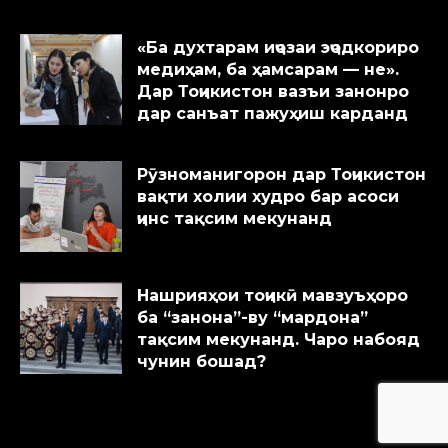
«Ба духтарам иҷозаи эҷодкориро
медиҳам, ба ҳамсарам — не».
Дар Тоҷикистон вазъи занонро
дар санъат пажуҳиш карданд
Рӯзноманигорон дар Тоҷикистон
вақти холии худро бар асоси
ҷинс тақсим мекунанд
Нашрияҳои тоҷикӣ мавзуъҳоро
ба “занона”-ву “мардона”
тақсим мекунанд. Чаро набояд
чунин бошад?