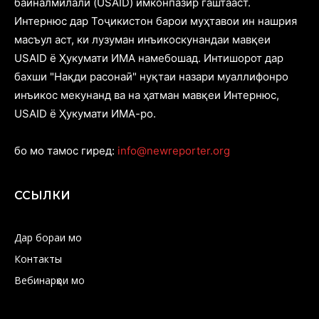
байналмилалӣ (USAID) имконпазир гаштааст.
Интернюс дар Тоҷикистон барои муҳтавои ин нашрия
масъул аст, ки лузуман инъикоскунандаи мавқеи
USAID ё Ҳукумати ИМА намебошад. Интишорот дар
бахши "Нақди расонаӣ" нуқтаи назари муаллифонро
инъикос мекунанд ва на ҳатман мавқеи Интернюс,
USAID ё Ҳукумати ИМА-ро.
бо мо тамос гиред:
info@newreporter.org
ССЫЛКИ
Дар бораи мо
Контакты
Вебинарҳои мо