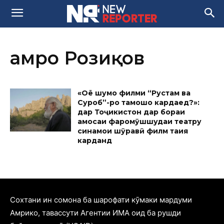
Ҳамро Розиқов
«Оё шумо филми “Рустам ва
Суҳроб”-ро тамошо кардаед?»:
дар Тоҷикистон дар бораи
ҳамосаи фаромӯшшудаи театру
синамои шӯравӣ филм таҳия
карданд
Cохтани ин сомона ба шарофати кӯмаки мардуми
Амрико, тавассути Агентии ИМА оид ба рушди