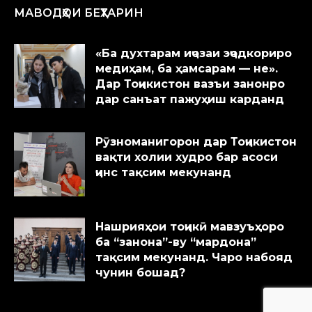
МАВОДҲОИ БЕҲТАРИН
«Ба духтарам иҷозаи эҷодкориро
медиҳам, ба ҳамсарам — не».
Дар Тоҷикистон вазъи занонро
дар санъат пажуҳиш карданд
Рӯзноманигорон дар Тоҷикистон
вақти холии худро бар асоси
ҷинс тақсим мекунанд
Нашрияҳои тоҷикӣ мавзуъҳоро
ба “занона”-ву “мардона”
тақсим мекунанд. Чаро набояд
чунин бошад?