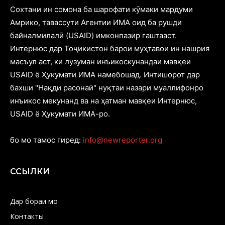
Cохтани ин сомона ба шарофати кӯмаки мардуми
Амрико, тавассути Агентии ИМА оид ба рушди
байналмилалӣ (USAID) имконпазир гаштааст.
Интернюс дар Тоҷикистон барои муҳтавои ин нашрия
масъул аст, ки лузуман инъикоскунандаи мавқеи
USAID ё Ҳукумати ИМА намебошад. Интишорот дар
бахши "Нақди расонаӣ" нуқтаи назари муаллифонро
инъикос мекунанд ва на ҳатман мавқеи Интернюс,
USAID ё Ҳукумати ИМА-ро.
бо мо тамос гиред:
info@newreporter.org
ССЫЛКИ
Дар бораи мо
Контакты