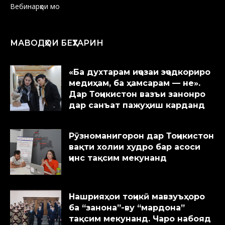
Вебинарҳои мо
МАВОДҲОИ БЕҲТАРИН
«Ба духтарам иҷозаи эҷодкориро
медиҳам, ба ҳамсарам — не».
Дар Тоҷикистон вазъи занонро
дар санъат пажуҳиш карданд
Рӯзноманигорон дар Тоҷикистон
вақти холии худро бар асоси
ҷинс тақсим мекунанд
Нашрияҳои тоҷикӣ мавзуъҳоро
ба “занона”-ву “мардона”
тақсим мекунанд. Чаро набояд