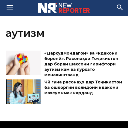
аутизм
«Дархудмондагон» ва «кӯдакони
боронӣ». Расонаҳои Тоҷикистон
дар бораи шахсони гирифтори
аутизм кам ва пурхато
менавиштаанд
Чӣ гуна расонаҳо дар Тоҷикистон
ба ошкоргӯйи волидони кӯдакони
махсус кӯмак карданд