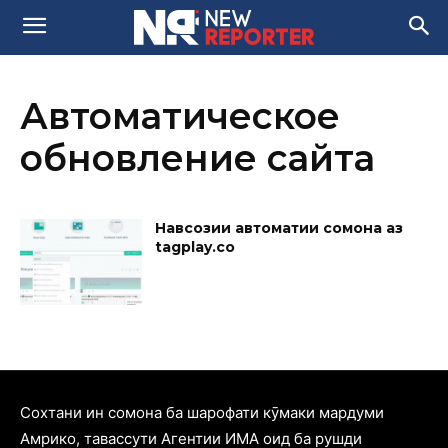
Автоматическое
обновление сайта
Навсозии автоматии сомона аз
tagplay.co
Cохтани ин сомона ба шарофати кӯмаки мардуми
Амрико, тавассути Агентии ИМА оид ба рушди