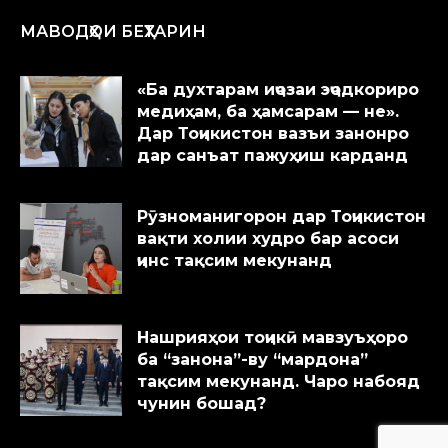
МАВОДҲОИ БЕҲТАРИН
«Ба духтарам иҷозаи эҷодкориро
медиҳам, ба ҳамсарам — не».
Дар Тоҷикистон вазъи занонро
дар санъат пажуҳиш карданд
Рӯзноманигорон дар Тоҷикистон
вақти холии худро бар асоси
ҷинс тақсим мекунанд
Нашрияҳои тоҷикӣ мавзуъҳоро
ба “занона”-ву “мардона”
тақсим мекунанд. Чаро набояд
чунин бошад?