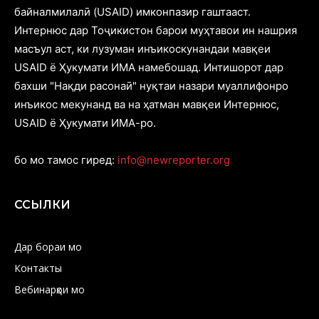
байналмилалӣ (USAID) имконпазир гаштааст.
Интернюс дар Тоҷикистон барои муҳтавои ин нашрия
масъул аст, ки лузуман инъикоскунандаи мавқеи
USAID ё Ҳукумати ИМА намебошад. Интишорот дар
бахши "Нақди расонаӣ" нуқтаи назари муаллифонро
инъикос мекунанд ва на ҳатман мавқеи Интернюс,
USAID ё Ҳукумати ИМА-ро.
бо мо тамос гиред:
info@newreporter.org
ССЫЛКИ
Дар бораи мо
Контакты
Вебинарҳои мо