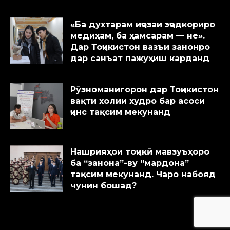
«Ба духтарам иҷозаи эҷодкориро
медиҳам, ба ҳамсарам — не».
Дар Тоҷикистон вазъи занонро
дар санъат пажуҳиш карданд
Рӯзноманигорон дар Тоҷикистон
вақти холии худро бар асоси
ҷинс тақсим мекунанд
Нашрияҳои тоҷикӣ мавзуъҳоро
ба “занона”-ву “мардона”
тақсим мекунанд. Чаро набояд
чунин бошад?