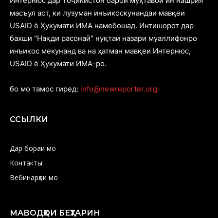
Интернюс дар Тоҷикистон барои муҳтавои ин нашрия
масъул аст, ки лузуман инъикоскунандаи мавқеи
USAID ё Ҳукумати ИМА намебошад. Интишорот дар
бахши "Нақди расонаӣ" нуқтаи назари муаллифонро
инъикос мекунанд ва на ҳатман мавқеи Интернюс,
USAID ё Ҳукумати ИМА-ро.
бо мо тамос гиред:
info@newreporter.org
ССЫЛКИ
Дар бораи мо
Контакты
Вебинарҳои мо
МАВОДҲОИ БЕҲТАРИН