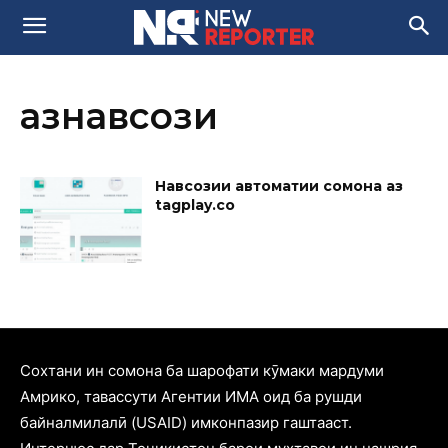
азнавсози
Навсозии автоматии сомона аз
tagplay.co
Cохтани ин сомона ба шарофати кӯмаки мардуми
Амрико, тавассути Агентии ИМА оид ба рушди
байналмилалӣ (USAID) имконпазир гаштааст.