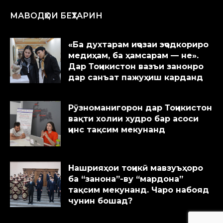
МАВОДҲОИ БЕҲТАРИН
«Ба духтарам иҷозаи эҷодкориро
медиҳам, ба ҳамсарам — не».
Дар Тоҷикистон вазъи занонро
дар санъат пажуҳиш карданд
Рӯзноманигорон дар Тоҷикистон
вақти холии худро бар асоси
ҷинс тақсим мекунанд
Нашрияҳои тоҷикӣ мавзуъҳоро
ба “занона”-ву “мардона”
тақсим мекунанд. Чаро набояд
чунин бошад?