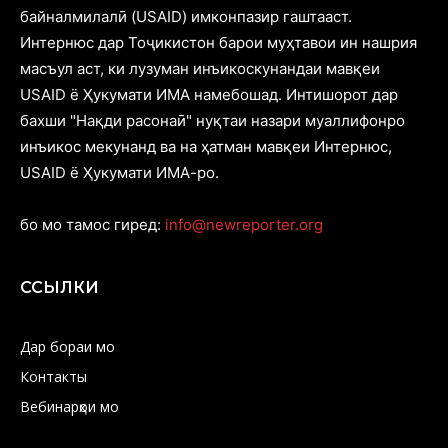
байналмилалӣ (USAID) имконпазир гаштааст.
Интернюс дар Тоҷикистон барои муҳтавои ин нашрия
масъул аст, ки лузуман инъикоскунандаи мавқеи
USAID ё Ҳукумати ИМА намебошад. Интишорот дар
бахши "Нақди расонаӣ" нуқтаи назари муаллифонро
инъикос мекунанд ва на ҳатман мавқеи Интернюс,
USAID ё Ҳукумати ИМА-ро.
бо мо тамос гиред:
info@newreporter.org
ССЫЛКИ
Дар бораи мо
Контакты
Вебинарҳои мо