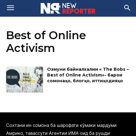
Best of Online
Activism
Озмуни байналхалқии « The Bobs –
Best of Online Activism»- барои
сомонаҳо, блогҳо, иттиҳодияҳо
Cохтани ин сомона ба шарофати кӯмаки мардуми
Амрико, тавассути Агентии ИМА оид ба рушди