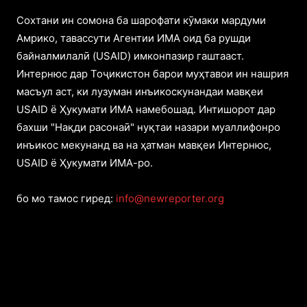
Cохтани ин сомона ба шарофати кӯмаки мардуми
Амрико, тавассути Агентии ИМА оид ба рушди
байналмилалӣ (USAID) имконпазир гаштааст.
Интернюс дар Тоҷикистон барои муҳтавои ин нашрия
масъул аст, ки лузуман инъикоскунандаи мавқеи
USAID ё Ҳукумати ИМА намебошад. Интишорот дар
бахши "Нақди расонаӣ" нуқтаи назари муаллифонро
инъикос мекунанд ва на ҳатман мавқеи Интернюс,
USAID ё Ҳукумати ИМА-ро.
бо мо тамос гиред:
info@newreporter.org