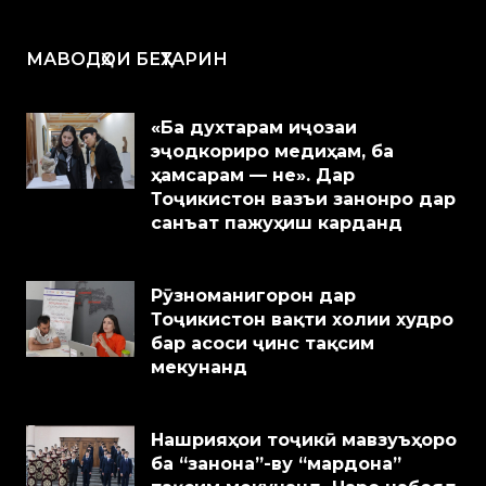
МАВОДҲОИ БЕҲТАРИН
«Ба духтарам иҷозаи
эҷодкориро медиҳам, ба
ҳамсарам — не». Дар
Тоҷикистон вазъи занонро дар
санъат пажуҳиш карданд
Рӯзноманигорон дар
Тоҷикистон вақти холии худро
бар асоси ҷинс тақсим
мекунанд
Нашрияҳои тоҷикӣ мавзуъҳоро
ба “занона”-ву “мардона”