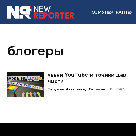
ОЗМУНҲО/ГРАНТҲО
блогеры
Қувваи YouTube-и тоҷикӣ дар
чист?
Тарҷумаи Иззатманд Саломов
-
11.03.2020