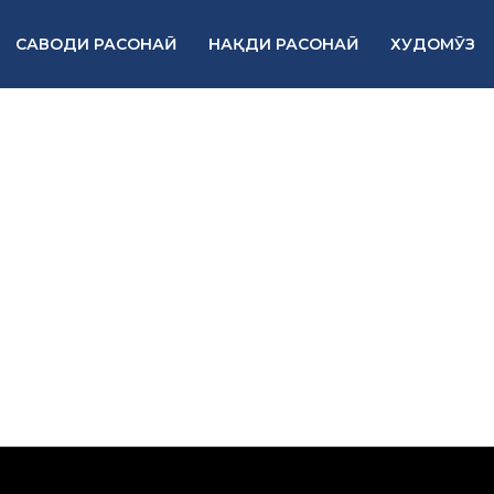
САВОДИ РАСОНАӢ
НАҚДИ РАСОНАӢ
ХУДОМӮЗ