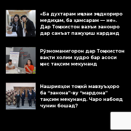
«Ба духтарам иҷозаи эҷодкориро
медиҳам, ба ҳамсарам — не».
Дар Тоҷикистон вазъи занонро
дар санъат пажуҳиш карданд
Рӯзноманигорон дар Тоҷикистон
вақти холии худро бар асоси
ҷинс тақсим мекунанд
Нашрияҳои тоҷикӣ мавзуъҳоро
ба “занона”-ву “мардона”
тақсим мекунанд. Чаро набояд
чунин бошад?