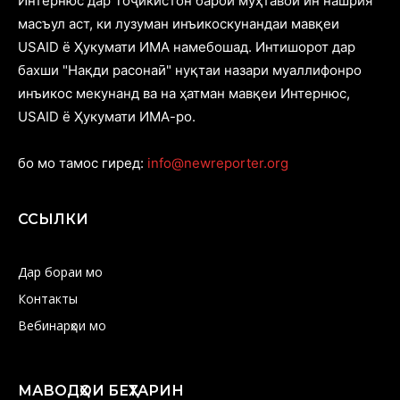
Интернюс дар Тоҷикистон барои муҳтавои ин нашрия
масъул аст, ки лузуман инъикоскунандаи мавқеи
USAID ё Ҳукумати ИМА намебошад. Интишорот дар
бахши "Нақди расонаӣ" нуқтаи назари муаллифонро
инъикос мекунанд ва на ҳатман мавқеи Интернюс,
USAID ё Ҳукумати ИМА-ро.
бо мо тамос гиред:
info@newreporter.org
ССЫЛКИ
Дар бораи мо
Контакты
Вебинарҳои мо
МАВОДҲОИ БЕҲТАРИН