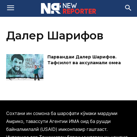
Далер Шарифов
Парвандаи Далер Шарифов.
Тафсилот ва аксуламали ҷомеа
Cохтани ин сомона ба шарофати кӯмаки мардуми
Амрико, тавассути Агентии ИМА оид ба рушди
байналмилалӣ (USAID) имконпазир гаштааст.