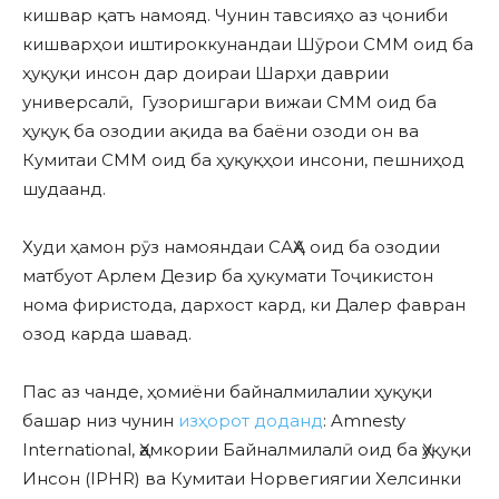
кишвар қатъ намояд. Чунин тавсияҳо аз ҷониби
кишварҳои иштироккунандаи Шӯрои СММ оид ба
ҳуқуқи инсон дар доираи Шарҳи даврии
универсалӣ, Гузоришгари вижаи СММ оид ба
ҳуқуқ ба озодии ақида ва баёни озоди он ва
Кумитаи СММ оид ба ҳуқуқҳои инсони, пешниҳод
шудаанд.
Худи ҳамон рӯз намояндаи САҲА оид ба озодии
матбуот Арлем Дезир ба ҳукумати Тоҷикистон
нома фиристода, дархост кард, ки Далер фавран
озод карда шавад.
Пас аз чанде, ҳомиёни байналмилалии ҳуқуқи
башар низ чунин
изҳорот доданд
: Amnesty
International, Ҳамкории Байналмилалӣ оид ба Ҳуқуқи
Инсон (IPHR) ва Кумитаи Норвегиягии Хелсинки