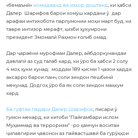
«бемаънӣ»
номидаанд ва изҳор доштанд
, ки ҳабси
Далер Шарифов барои хомӯш кардани ӯ дар
арафаи интихоботи парлумонии моҳи март буд, ки
тавре интизор мерафт, ҳизби ҳукумрони
президент Эмомалӣ Раҳмон ғолиб омад.
Дар ҷараёни мурофиаи Далер, айбдоркунандаи
давлатӣ аз суд талаб кард, ки ӯро ба ҳабси 2 солу
4 моҳ ҳукм кунад; моддаи 189 қисми 1 ҷазои ҳадди
аксарро барои панҷ соли зиндон пешбинӣ
мекунад. Додгоҳ ӯро ба як соли зиндон маҳкум
кард.
Ба гуфтаи падари Далер Шарифов
, писари ӯ
гумон мекард, ки китоби “Пайғамбари ислом
Муҳаммад ва терроризм” -ро ҳамчун воситаи
ҷилавгирии ҷавонон аз пайвастшавӣ ба гурӯҳҳои