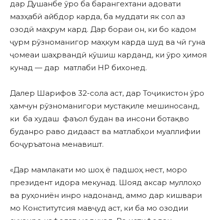
дар Душанбе ӯро ба барангехтани адовати
мазҳабӣ айбдор карда, ба муддати як сол аз
озодӣ маҳрум кард. Дар бораи он, ки бо кадом
ҷурм рӯзноманигор маҳкум карда шуд ва чӣ гуна
ҷомеаи шаҳрвандӣ кӯшиш карданд, ки ӯро ҳимоя
кунад — дар матлаби HP бихонед.
Далер Шарифов 32-сола аст, дар Тоҷикистон ӯро
ҳамчун рӯзноманигори мустақиле мешиносанд,
ки ба худаш фаъол будан ва инсони ботақво
буданро раво дидааст ва матлабҳои муаллифии
боҷуръатона менавишт.
«Дар мамлакати мо шоҳ ё падшоҳ нест, моро
президент идора мекунад. Шояд аксар муллоҳо
ва руҳониён инро надонанд, аммо дар кишвари
мо Конститутсия мавҷуд аст, ки ба мо озодии