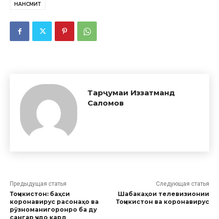
НАНСМИТ
Тарҷумаи Иззатманд
Саломов
Предыдущая статья
Следующая статья
Тоҷикистон: баҳси
Шабакаҳои телевизионии
коронавирус расонаҳо ва
Тоҷикистон ва коронавирус
рӯзноманигоронро ба ду
сангар ҷудо кард