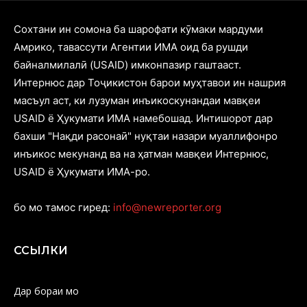
Cохтани ин сомона ба шарофати кӯмаки мардуми
Амрико, тавассути Агентии ИМА оид ба рушди
байналмилалӣ (USAID) имконпазир гаштааст.
Интернюс дар Тоҷикистон барои муҳтавои ин нашрия
масъул аст, ки лузуман инъикоскунандаи мавқеи
USAID ё Ҳукумати ИМА намебошад. Интишорот дар
бахши "Нақди расонаӣ" нуқтаи назари муаллифонро
инъикос мекунанд ва на ҳатман мавқеи Интернюс,
USAID ё Ҳукумати ИМА-ро.
бо мо тамос гиред:
info@newreporter.org
ССЫЛКИ
Дар бораи мо