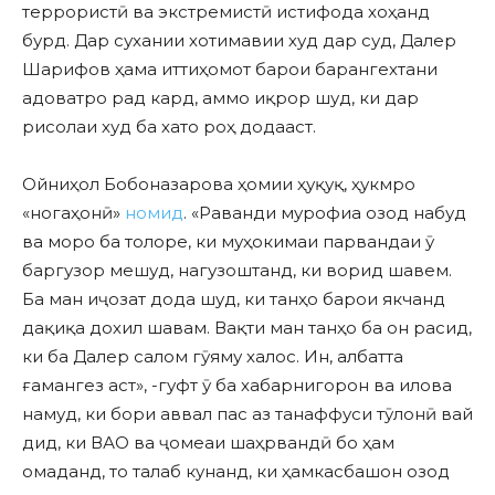
террористӣ ва экстремистӣ истифода хоҳанд
бурд. Дар сухании хотимавии худ дар суд, Далер
Шарифов ҳама иттиҳомот барои барангехтани
адоватро рад кард, аммо иқрор шуд, ки дар
рисолаи худ ба хато роҳ додааст.
Ойниҳол Бобоназарова ҳомии ҳуқуқ, ҳукмро
«ногаҳонӣ»
номид
. «Раванди мурофиа озод набуд
ва моро ба толоре, ки муҳокимаи парвандаи ӯ
баргузор мешуд, нагузоштанд, ки ворид шавем.
Ба ман иҷозат дода шуд, ки танҳо барои якчанд
дақиқа дохил шавам. Вақти ман танҳо ба он расид,
ки ба Далер салом гӯяму халос. Ин, албатта
ғамангез аст», -гуфт ӯ ба хабарнигорон ва илова
намуд, ки бори аввал пас аз танаффуси тӯлонӣ вай
дид, ки ВАО ва ҷомеаи шаҳрвандӣ бо ҳам
омаданд, то талаб кунанд, ки ҳамкасбашон озод