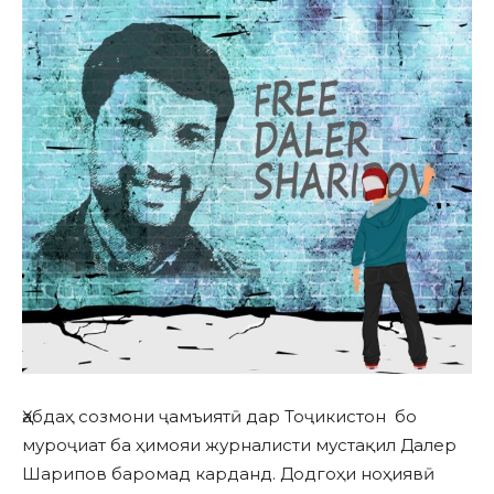
Ҳабдаҳ созмони ҷамъиятӣ дар Тоҷикистон бо
муроҷиат ба ҳимояи журналисти мустақил Далер
Шарипов баромад карданд. Додгоҳи ноҳиявӣ