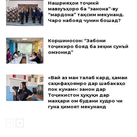
Нашрияҳои тоҷикӣ
мавзуъҳоро ба “занона”-ву
“мардона” тақсим мекунанд.
Чаро набояд чунин бошад?
Коршиносон: “Забони
тоҷикиро бояд ба зеҳни сунъӣ
омӯзонид”
«Вай аз ман талаб кард, ҳамаи
саҳифаҳоямро дар шабакаҳо
пок кунам»: занон дар
Тоҷикистон ҳуқуқи дар
мазҳари ом будани худро чи
гуна ҳимоят мекунанд