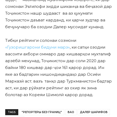
сомонаи Эътилофи зидди шиканҷа ва беҷазоӣ дар
Тоҷикистон нашр шудааст ва аз ҳукумати
Тоҷикистон даъват карданд, ки ҳарчи зудтар ва
бечунучаро ба озодии Далер мусоидат кунанд.
Тибқи рейтинги солонаи созмони
«Гузоришгарони бидуни марз»
, ки сатҳи озодии
васоити ахбори оммаро дар кишварҳои мухталиф
арзёбӣ мекунад, Тоҷикистон дар соли 2020 дар
байни 180 кишвар дар ҷои 161 қарор дорад. Ин
яке аз бадтарин нишондиҳандаҳо дар Осиёи
Марказӣ аст; вазъ танҳо дар Туркманистон бадтар
аст, ки дар рӯйхати рейтинг аз охир як зина
болотар аз Кореяи Шимолӣ қарор дорад.
TAGS
"РЕПОРТЕРЫ БЕЗ ГРАНИЦ"
ВАО
ДАЛЕР ШАРИФОВ