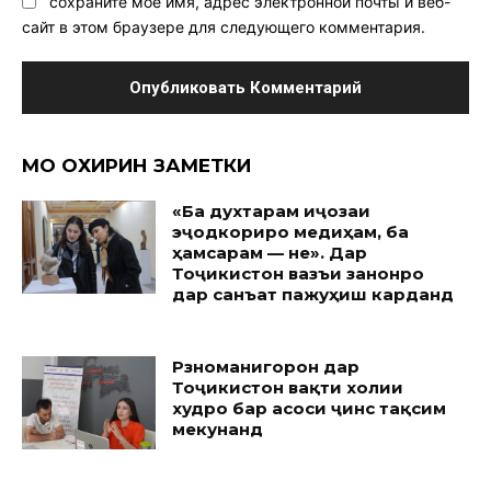
сохраните мое имя, адрес электронной почты и веб-
сайт в этом браузере для следующего комментария.
МО ОХИРИН ЗАМЕТКИ
«Ба духтарам иҷозаи
эҷодкориро медиҳам, ба
ҳамсарам — не». Дар
Тоҷикистон вазъи занонро
дар санъат пажуҳиш карданд
Рӯзноманигорон дар
Тоҷикистон вақти холии
худро бар асоси ҷинс тақсим
мекунанд