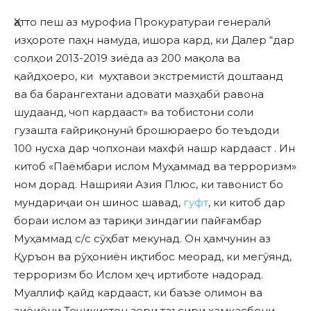
Ҳатто пеш аз мурофиа Прокуратураи генералӣ
изҳороте паҳн намуда, ишора кард, ки Далер “дар
солҳои 2013-2019 зиёда аз 200 мақола ва
қайдҳоеро, ки муҳтавои экстремистӣ доштаанд
ва ба барангехтани адовати мазҳабӣ равона
шудаанд, чоп кардааст» ва тобистони соли
гузашта ғайриқонунӣ брошюраеро бо теъдоди
100 нусха дар чопхонаи махфӣ нашр кардааст . Ин
китоб «Паёмбари ислом Муҳаммад ва терроризм»
ном дорад. Нашрияи Азия Плюс, ки тавонист бо
мундариҷаи он шинос шавад,
гуфт
, ки китоб дар
бораи ислом аз тариқи зиндагии пайғамбар
Муҳаммад с/с сӯҳбат мекунад. Он ҳамчунин аз
Қуръон ва рӯҳониён иқтибос меорад, ки мегӯянд,
терроризм бо Ислом ҳеҷ иртиботе надорад.
Муаллиф қайд кардааст, ки баъзе олимон ва
зиёиёни Тоҷикистон зери таъсири ҳамкасбони