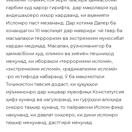
ғарбии худ қарор гирифта, дар мақолаҳои худ
андешаҳоеро изҳор кардаанд, ки аҳамияти
Исломро паст мезананд. Дар хотима Далер ба
хонандагон 10 маслиҳат дар мавриди чӣ тавр ба
масъалаҳои терроризм ва экстремизм муносибат
кардан медиҳад. Масалан, рӯзноманигор ба
ҳамкасбони худ, олимон ва зиёиён пешниҳод
мекунад, ки ибораҳои «терроризми исломӣ»,
«экстремизми исломӣ», «радикализми исломӣ»
-ро истифода набаранд. Ӯ ба мақомотҳои
Тоҷикистон тавсия додаст, ки ҳуқуқҳои
мӯъминонро дар кишвар мувофиқи Конститутсия
ҳифз кунанд ва нагузоранд, ки гурӯҳҳои алоҳида
онҳоро таҳқир кунанд, то пайравони Ислом фикр
накунанд, ки давлат онҳоеро, ки дини исломро
таҳқир мекунанд, дастгирӣ мекунад.