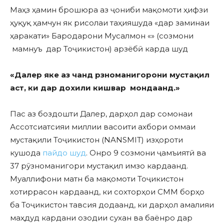
Маҳз ҳамин брошюра аз ҷониби мақомоти ҳифзи
ҳуқуқ ҳамчун як рисолаи таҳияшуда «дар заминаи
ҳаракати» Бародарони Мусалмон «» (созмони
мамнуъ дар Тоҷикистон) арзёбӣ карда шуд
«Далер яке аз чанд р
зноманигорони
мустақи
л
аст, ки дар дохили кишвар
мондаанд
.»
Пас аз боздошти Далер, дарҳол дар сомонаи
Ассотсиатсияи миллии васоити ахбори оммаи
мустақили Тоҷикистон (NANSMIT) изҳороти
кушода
пайдо шуд
. Онро 9 созмони ҷамъиятӣ ва
37 рӯзноманигори мустақил имзо кардаанд.
Муаллифони матн ба мақомоти Тоҷикистон
хотиррасон кардаанд, ки сохторҳои СММ борҳо
ба Тоҷикистон тавсия додаанд, ки дарҳол амалияи
маҳдуд кардани озодии сухан ва баёнро дар