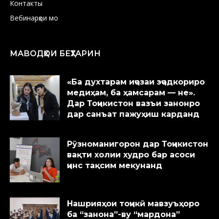
Контакты
Вебинарҳои мо
МАВОДҲОИ БЕҲТАРИН
«Ба духтарам иҷозаи эҷодкориро
медиҳам, ба ҳамсарам — не».
Дар Тоҷикистон вазъи занонро
дар санъат пажуҳиш карданд
Рӯзноманигорон дар Тоҷикистон
вақти холии худро бар асоси
ҷинс тақсим мекунанд
Нашрияҳои тоҷикӣ мавзуъҳоро
ба “занона”-ву “мардона”