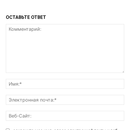
ОСТАВЬТЕ ОТВЕТ
Комментарий:
Им
Эл
поч
Ве
Са