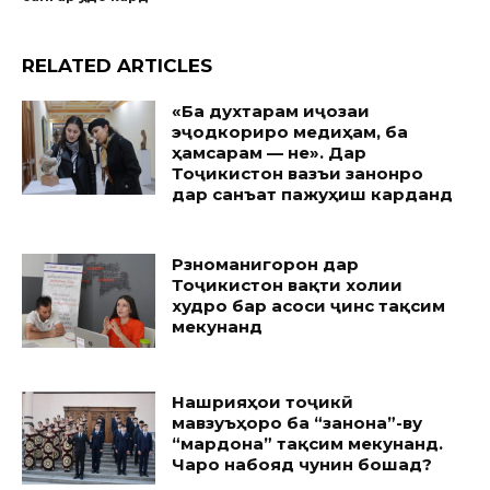
RELATED ARTICLES
«Ба духтарам иҷозаи
эҷодкориро медиҳам, ба
ҳамсарам — не». Дар
Тоҷикистон вазъи занонро
дар санъат пажуҳиш карданд
Рӯзноманигорон дар
Тоҷикистон вақти холии
худро бар асоси ҷинс тақсим
мекунанд
Нашрияҳои тоҷикӣ
мавзуъҳоро ба “занона”-ву
“мардона” тақсим мекунанд.
Чаро набояд чунин бошад?