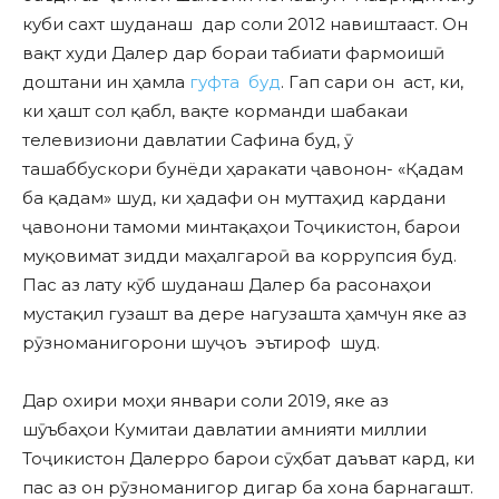
куби сахт шуданаш дар соли 2012 навиштааст. Он
вақт худи Далер дар бораи табиати фармоишӣ
доштани ин ҳамла
гуфта буд
. Гап сари он аст, ки,
ки ҳашт сол қабл, вақте корманди шабакаи
телевизиони давлатии Сафина буд, ӯ
ташаббускори бунёди ҳаракати ҷавонон- «Қадам
ба қадам» шуд, ки ҳадафи он муттаҳид кардани
ҷавонони тамоми минтақаҳои Тоҷикистон, барои
муқовимат зидди маҳалгароӣ ва коррупсия буд.
Пас аз лату кӯб шуданаш Далер ба расонаҳои
мустақил гузашт ва дере нагузашта ҳамчун яке аз
рӯзноманигорони шуҷоъ эътироф шуд.
Дар охири моҳи январи соли 2019, яке аз
шӯъбаҳои Кумитаи давлатии амнияти миллии
Тоҷикистон Далерро барои сӯҳбат даъват кард, ки
пас аз он рӯзноманигор дигар ба хона барнагашт.