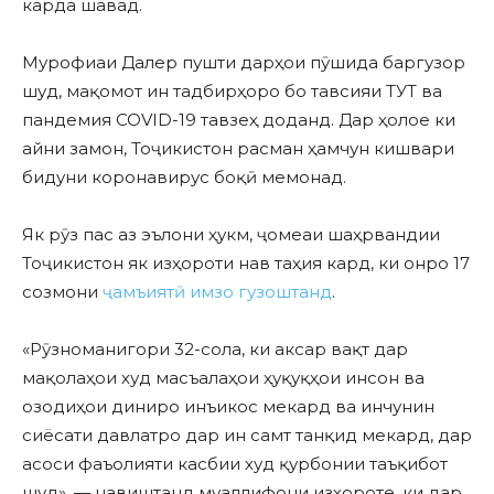
карда шавад.
Мурофиаи Далер пушти дарҳои пӯшида баргузор
шуд, мақомот ин тадбирҳоро бо тавсияи ТУТ ва
пандемия COVID-19 тавзеҳ доданд. Дар ҳолое ки
айни замон, Тоҷикистон расман ҳамчун кишвари
бидуни коронавирус боқӣ мемонад.
Як рӯз пас аз эълони ҳукм, ҷомеаи шаҳрвандии
Тоҷикистон як изҳороти нав таҳия кард, ки онро 17
созмони
ҷамъиятӣ имзо гузоштанд
.
«Рӯзноманигори 32-сола, ки аксар вақт дар
мақолаҳои худ масъалаҳои ҳуқуқҳои инсон ва
озодиҳои диниро инъикос мекард ва инчунин
сиёсати давлатро дар ин самт танқид мекард, дар
асоси фаъолияти касбии худ қурбонии таъқибот
шуд», — навиштанд муаллифони изҳороте, ки дар