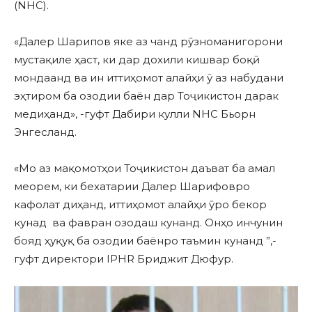
(NHC).
«Далер Шарипов яке аз чанд рӯзноманигорони
мустақиле ҳаст, ки дар дохили кишвар боқӣ
мондаанд ва ин иттиҳомот алайҳи ӯ аз набудани
эҳтиром ба озодии баён дар Тоҷикистон дарак
медиҳанд», -гуфт Дабири кулли NHC Бьорн
Энгесланд.
«Мо аз мақомотҳои Тоҷикистон даъват ба амал
меорем, ки бехатарии Далер Шарифовро
кафолат диҳанд, иттиҳомот алайҳи ӯро бекор
кунад ва фавран озодаш кунанд. Онҳо инчунин
бояд ҳуқуқ ба озодии баёнро таъмин кунанд ”,-
гуфт директори IPHR Бриджит Дюфур.