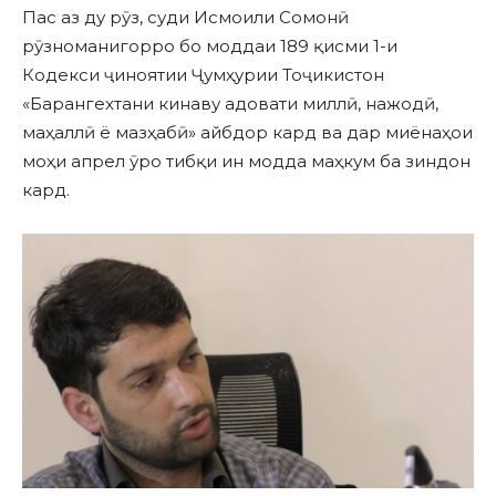
Пас аз ду рӯз, суди Исмоили Сомонӣ
рӯзноманигорро бо моддаи 189 қисми 1-и
Кодекси ҷиноятии Ҷумҳурии Тоҷикистон
«Барангехтани кинаву адовати миллӣ, нажодӣ,
маҳаллӣ ё мазҳабӣ» айбдор кард ва дар миёнаҳои
моҳи апрел ӯро тибқи ин модда маҳкум ба зиндон
кард.