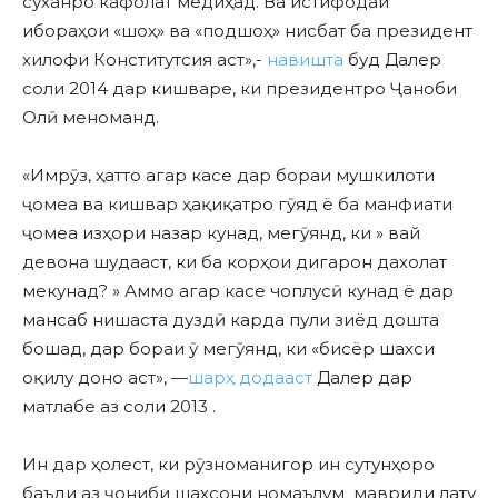
суханро кафолат медиҳад. Ва истифодаи
ибораҳои «шоҳ» ва «подшоҳ» нисбат ба президент
хилофи Конститутсия аст»,-
навишта
буд Далер
соли 2014 дар кишваре, ки президентро Ҷаноби
Олӣ меноманд.
«Имрӯз, ҳатто агар касе дар бораи мушкилоти
ҷомеа ва кишвар ҳақиқатро гӯяд ё ба манфиати
ҷомеа изҳори назар кунад, мегӯянд, ки » вай
девона шудааст, ки ба корҳои дигарон дахолат
мекунад? » Аммо агар касе чоплусӣ кунад ё дар
мансаб нишаста дуздӣ карда пули зиёд дошта
бошад, дар бораи ӯ мегӯянд, ки «бисёр шахси
оқилу доно аст», —
шарҳ додааст
Далер дар
матлабе аз соли 2013 .
Ин дар ҳолест, ки рӯзноманигор ин сутунҳоро
баъди аз ҷониби шахсони номаълум мавриди лату