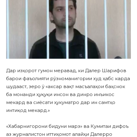
Дар изҳорот гумон меравад, ки Далер Шарифов
барои фаъолияти рӯзноманигории худ ҳабс карда
шудааст, зеро ӯ «аксар вақт масъалаҳои баҳснок
ба монанди ҳуқуқи инсон ва динро инъикос
мекард ва сиёсати ҳукуматро дар ин самтҳо
интиқод мекард.»
«Хабарнигорони бидуни марз» ва Кумитаи дифоъ
аз журналистон иттиҳомот алайҳи Далерро