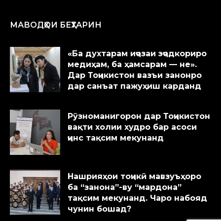
МАВОДҲОИ БЕҲТАРИН
«Ба духтарам иҷозаи эҷодкориро
медиҳам, ба ҳамсарам — не».
Дар Тоҷикистон вазъи занонро
дар санъат пажуҳиш карданд
Рӯзноманигорон дар Тоҷикистон
вақти холии худро бар асоси
ҷинс тақсим мекунанд
Нашрияҳои тоҷикӣ мавзуъҳоро
ба “занона”-ву “мардона”
тақсим мекунанд. Чаро набояд
чунин бошад?