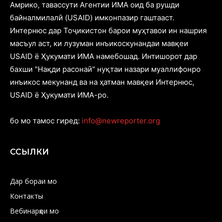
Амрико, тавассути Агентии ИМА оид ба рушди
байналмилалӣ (USAID) имконпазир гаштааст.
Интернюс дар Тоҷикистон барои муҳтавои ин нашрия
масъул аст, ки лузуман инъикоскунандаи мавқеи
USAID ё Ҳукумати ИМА намебошад. Интишорот дар
бахши "Нақди расонаӣ" нуқтаи назари муаллифонро
инъикос мекунанд ва на ҳатман мавқеи Интернюс,
USAID ё Ҳукумати ИМА-ро.
бо мо тамос гиред:
info@newreporter.org
ССЫЛКИ
Дар бораи мо
Контакты
Вебинарҳои мо