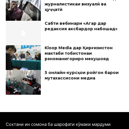
журналистикаи визуалӣ ва
ҳуҷҷатӣ
Сабти вебинари «Агар дар
редаксия аксбардор набошад»
Kloop Media дар Қирғизистон
мактаби тобистонаи
рӯзноманигориро мекушояд
5 онлайн-курсҳои ройгон барои
мутахассисони медиа
Cохтани ин сомона ба шарофати кӯмаки мардуми