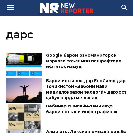
дарс
Google барои рӯзноманигорон
маркази таълимии пешрафтаро
ифтитоҳ намуд
Барои иштирок дар EcoCamp дар
Тоҷикистон «Забони нави
медиалоиҳаҳои экологӣ» дархост
қабул карда мешавад
Вебинар «Онлайн-замимаҳо
барои сохтани инфографика»
Алма-ато. Лексияи оммавӣ оид ба