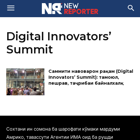
Digital Innovators’
Summit
Саммити навоваронӣ рақамӣ (Digital
Innovators’ Summit): тамоюл,
пешравӣ, таҷрибаи байналхалқӣ
Cохтани ин сомона ба шарофати кӯмаки мардуми
Амрико, тавассути Агентии ИМА оид ба рушди