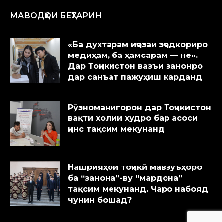
МАВОДҲОИ БЕҲТАРИН
«Ба духтарам иҷозаи эҷодкориро
медиҳам, ба ҳамсарам — не».
Дар Тоҷикистон вазъи занонро
дар санъат пажуҳиш карданд
Рӯзноманигорон дар Тоҷикистон
вақти холии худро бар асоси
ҷинс тақсим мекунанд
Нашрияҳои тоҷикӣ мавзуъҳоро
ба “занона”-ву “мардона”
тақсим мекунанд. Чаро набояд
чунин бошад?