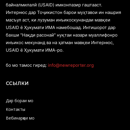
байналмилалӣ (USAID) имконпазир гаштааст.
Интернюс дар Тоҷикистон барои муҳтавои ин нашрия
масъул аст, ки лузуман инъикоскунандаи мавқеи
USAID ё Ҳукумати ИМА намебошад. Интишорот дар
бахши "Нақди расонаӣ" нуқтаи назари муаллифонро
инъикос мекунанд ва на ҳатман мавқеи Интернюс,
USAID ё Ҳукумати ИМА-ро.
бо мо тамос гиред:
info@newreporter.org
ССЫЛКИ
Дар бораи мо
Контакты
Вебинарҳои мо